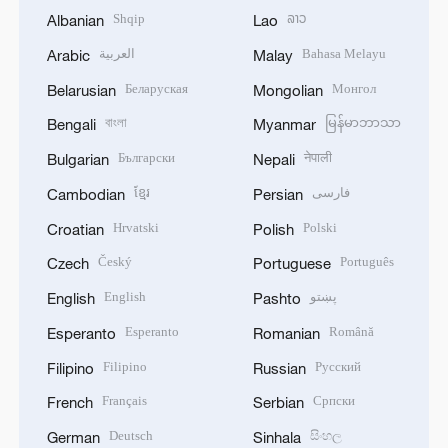
Shqip
ລາວ
Albanian
Lao
العربية
Bahasa Melayu
Arabic
Malay
Беларуская
Монгол
Belarusian
Mongolian
বাংলা
မြန်မာဘာသာ
Bengali
Myanmar
Български
नेपाली
Bulgarian
Nepali
ខ្មែរ
فارسی
Cambodian
Persian
Hrvatski
Polski
Croatian
Polish
Český
Português
Czech
Portuguese
English
پښتو
English
Pashto
Esperanto
Română
Esperanto
Romanian
Filipino
Русский
Filipino
Russian
Français
Српски
French
Serbian
Deutsch
සිංහල
German
Sinhala