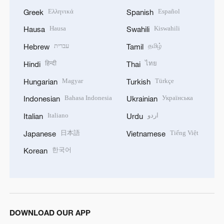
Ελληνικά
Español
Greek
Spanish
Hausa
Kiswahili
Hausa
Swahili
עברית
தமிழ்
Hebrew
Tamil
हिन्दी
ไทย
Hindi
Thai
Magyar
Türkçe
Hungarian
Turkish
Bahasa Indonesia
Українська
Indonesian
Ukrainian
Italiano
اردو
Italian
Urdu
日本語
Tiếng Việt
Japanese
Vietnamese
한국어
Korean
DOWNLOAD OUR APP