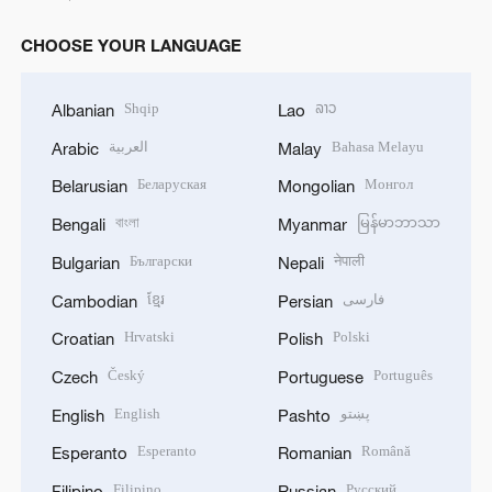
CHOOSE YOUR LANGUAGE
Shqip
ລາວ
Albanian
Lao
العربية
Bahasa Melayu
Arabic
Malay
Беларуская
Монгол
Belarusian
Mongolian
বাংলা
မြန်မာဘာသာ
Bengali
Myanmar
Български
नेपाली
Bulgarian
Nepali
ខ្មែរ
فارسی
Cambodian
Persian
Hrvatski
Polski
Croatian
Polish
Český
Português
Czech
Portuguese
English
پښتو
English
Pashto
Esperanto
Română
Esperanto
Romanian
Filipino
Русский
Filipino
Russian