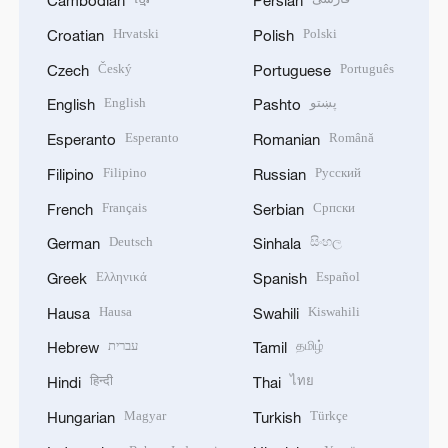
Cambodian
Persian
Hrvatski
Polski
Croatian
Polish
Český
Português
Czech
Portuguese
English
پښتو
English
Pashto
Esperanto
Română
Esperanto
Romanian
Filipino
Русский
Filipino
Russian
Français
Српски
French
Serbian
Deutsch
සිංහල
German
Sinhala
Ελληνικά
Español
Greek
Spanish
Hausa
Kiswahili
Hausa
Swahili
עברית
தமிழ்
Hebrew
Tamil
हिन्दी
ไทย
Hindi
Thai
Magyar
Türkçe
Hungarian
Turkish