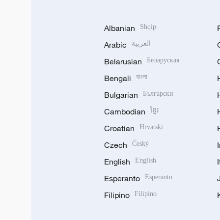
Albanian
Shqip
Arabic
العربية
Belarusian
Беларуская
Bengali
বাংলা
Bulgarian
Български
Cambodian
ខ្មែរ
시진핑 주석, 김정은 국무위원장이 마련한 
Croatian
Hrvatski
2026-06-09
Czech
Český
English
English
Esperanto
Esperanto
Filipino
Filipino