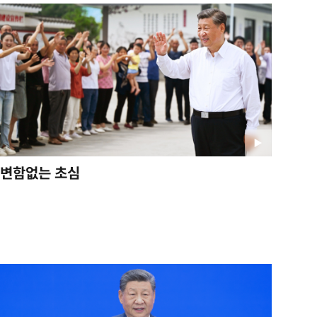
시진핑 주석 부부, 중조우의탑
참배
2026-06-09
백문이 불여일견-이해는 만남
에서 시작된다
2026-05-30
변함없는 초심
'살아있는 박물관' 베이징, 그
매력을 만나다
2026-05-29