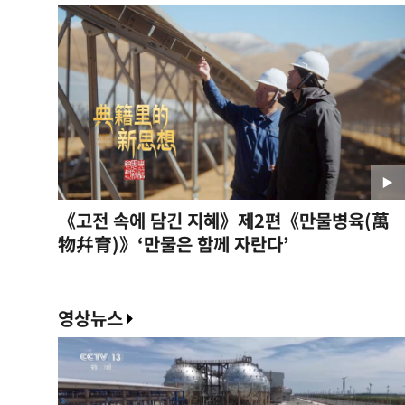
《고전 속에 담긴 지혜》제2편《만물병육(萬
物幷育)》‘만물은 함께 자란다’
영상뉴스
<잊힌 역사는 반복될 수 있다>
2026-06-15