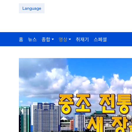
Language
홈
뉴스
종합
영상
취재기
스페셜