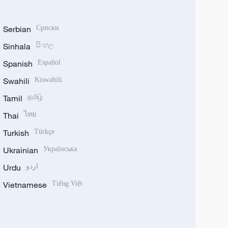
Serbian
Српски
Sinhala
සිංහල
Spanish
Español
Swahili
Kiswahili
Tamil
தமிழ்
Thai
ไทย
Turkish
Türkçe
Ukrainian
Українська
Urdu
اردو
Vietnamese
Tiếng Việt