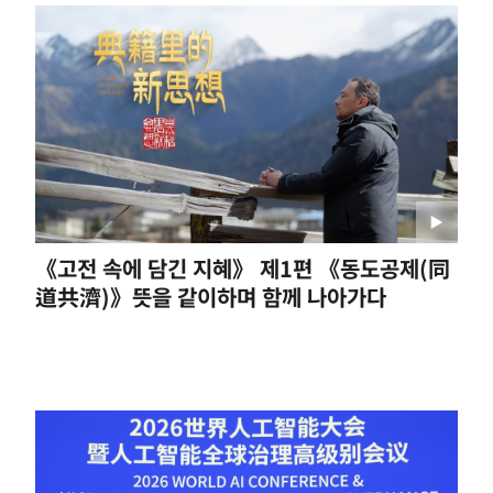
《고전 속에 담긴 지혜》 제1편 《동도공제(同
道共濟)》뜻을 같이하며 함께 나아가다