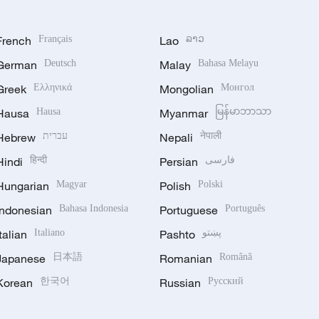
French
Français
Lao
ລາວ
German
Deutsch
Malay
Bahasa Melayu
Greek
Ελληνικά
Mongolian
Монгол
Hausa
Hausa
Myanmar
မြန်မာဘာသာ
Hebrew
עברית
Nepali
नेपाली
Hindi
हिन्दी
Persian
فارسی
환송식 참석
Hungarian
Magyar
Polish
Polski
Indonesian
Bahasa Indonesia
Portuguese
Português
Italian
Italiano
Pashto
پښتو
Japanese
日本語
Romanian
Română
Korean
한국어
Russian
Русский