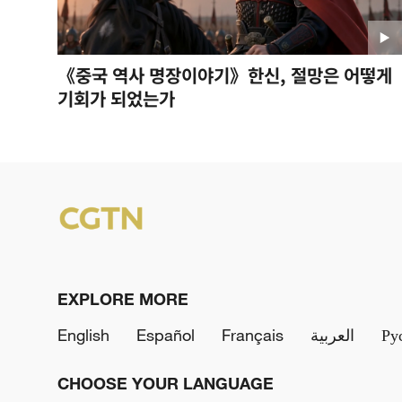
《중국 역사 명장이야기》한신, 절망은 어떻게
리쥔 중앙당교 국제전략연구원 소장,‘세 가
기회가 되었는가
2026-06-09
EXPLORE MORE
English
Español
Français
العربية
Ру
CHOOSE YOUR LANGUAGE