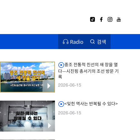
Radio
검색
중조 전통적 친선의 새 장을 열
다—시진핑 총서기의 조선 방문 기
록
2026-06-15
<잊힌 역사는 반복될 수 있다>
2026-06-15