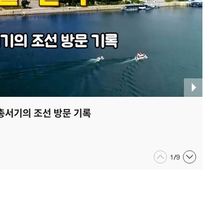
총서기의 조선 방문 기록
1
/
9