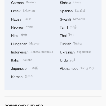
Deutsch
සිංහල
German
Sinhala
Ελληνικά
Español
Greek
Spanish
Hausa
Kiswahili
Hausa
Swahili
עברית
தமிழ்
Hebrew
Tamil
हिन्दी
ไทย
Hindi
Thai
Magyar
Türkçe
Hungarian
Turkish
Bahasa Indonesia
Українська
Indonesian
Ukrainian
Italiano
اردو
Italian
Urdu
日本語
Tiếng Việt
Japanese
Vietnamese
한국어
Korean
DOWNLOAD OUR APP