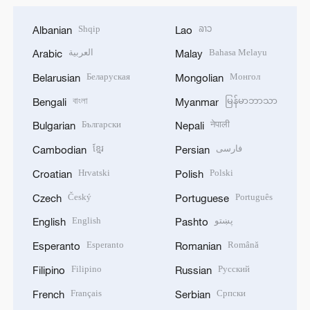
Shqip
ລາວ
Albanian
Lao
العربية
Bahasa Melayu
Arabic
Malay
Беларуская
Монгол
Belarusian
Mongolian
বাংলা
မြန်မာဘာသာ
Bengali
Myanmar
Български
नेपाली
Bulgarian
Nepali
ខ្មែរ
فارسی
Cambodian
Persian
Hrvatski
Polski
Croatian
Polish
Český
Português
Czech
Portuguese
English
پښتو
English
Pashto
Esperanto
Română
Esperanto
Romanian
Filipino
Русский
Filipino
Russian
Français
Српски
French
Serbian