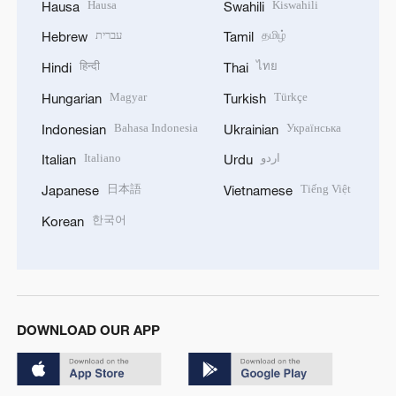
Hausa
Kiswahili
Hausa
Swahili
עברית
தமிழ்
Hebrew
Tamil
हिन्दी
ไทย
Hindi
Thai
Magyar
Türkçe
Hungarian
Turkish
Bahasa Indonesia
Українська
Indonesian
Ukrainian
Italiano
اردو
Italian
Urdu
日本語
Tiếng Việt
Japanese
Vietnamese
한국어
Korean
DOWNLOAD OUR APP