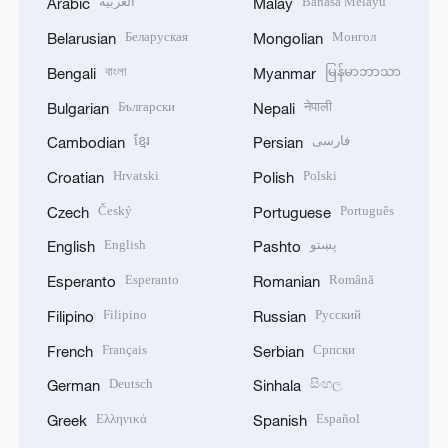
العربية
Bahasa Melayu
Arabic
Malay
Беларуская
Монгол
Belarusian
Mongolian
বাংলা
မြန်မာဘာသာ
Bengali
Myanmar
Български
नेपाली
Bulgarian
Nepali
ខ្មែរ
فارسی
Cambodian
Persian
Hrvatski
Polski
Croatian
Polish
Český
Português
Czech
Portuguese
English
پښتو
English
Pashto
Esperanto
Română
Esperanto
Romanian
Filipino
Русский
Filipino
Russian
Français
Српски
French
Serbian
Deutsch
සිංහල
German
Sinhala
Ελληνικά
Español
Greek
Spanish