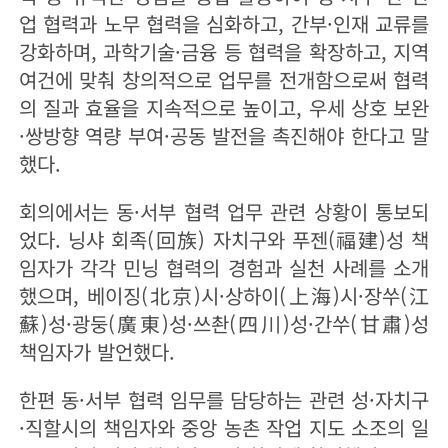
업 협력과 노무 협력을 심화하고, 간부·인재 교류를
강화하며, 과학기술·금융 등 협력을 확장하고, 지역
여건에 맞춰 창의적으로 업무를 전개함으로써 협력
의 질과 효율을 지속적으로 높이고, 우세 상호 보완
·쌍방향 역량 부여·공동 발전을 촉진해야 한다고 말
했다.
회의에서는 동·서부 협력 업무 관련 상황이 통보되
었다. 닝샤 회족(回族) 자치구와 푸젠(福建)성 책
임자가 각각 민닝 협력의 경험과 실천 사례를 소개
했으며, 베이징(北京)시·상하이(上海)시·장쑤(江
蘇)성·광둥(廣東)성·쓰촨(四川)성·간쑤(甘肅)성
책임자가 발언했다.
한편 동·서부 협력 임무를 담당하는 관련 성·자치구
·직할시의 책임자와 중앙 농촌 작업 지도 소조의 일