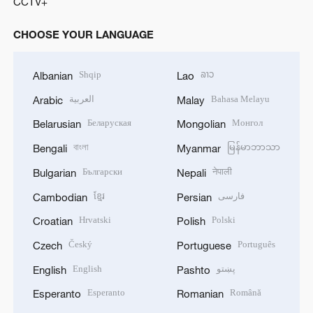
CCTV+
CHOOSE YOUR LANGUAGE
Shqip
ລາວ
Albanian
Lao
العربية
Bahasa Melayu
Arabic
Malay
Беларуская
Монгол
Belarusian
Mongolian
বাংলা
မြန်မာဘာသာ
Bengali
Myanmar
Български
नेपाली
Bulgarian
Nepali
ខ្មែរ
فارسی
Cambodian
Persian
Hrvatski
Polski
Croatian
Polish
Český
Português
Czech
Portuguese
English
پښتو
English
Pashto
Esperanto
Română
Esperanto
Romanian