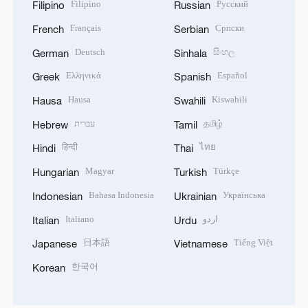
Filipino
Русский
Filipino
Russian
Français
Српски
French
Serbian
Deutsch
සිංහල
German
Sinhala
Ελληνικά
Español
Greek
Spanish
Hausa
Kiswahili
Hausa
Swahili
עברית
தமிழ்
Hebrew
Tamil
हिन्दी
ไทย
Hindi
Thai
Magyar
Türkçe
Hungarian
Turkish
Bahasa Indonesia
Українська
Indonesian
Ukrainian
Italiano
اردو
Italian
Urdu
日本語
Tiếng Việt
Japanese
Vietnamese
한국어
Korean