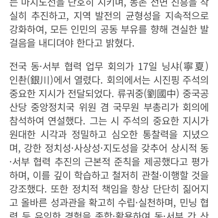
는 마지노선을 단호히 지키며, 농촌 전면 진흥을 착
실히 추진하고, 지역 발전의 균형성을 지속적으로
강화하여, 모든 인민의 공동 부유를 향해 견실한 발
걸음을 내디뎌야 한다고 밝혔다.
전국 동·서부 협력 업무 회의가 17일 닝샤(寧夏)
인촨(銀川)에서 열렸다. 회의에서는 시진핑 주석의
중요한 지시가 전달되었다. 류궈중(劉國中) 중국공
산당 중앙정치국 위원 겸 국무원 부총리가 회의에
참석하여 연설했다. 그는 시 주석의 중요한 지시가
원대한 시각과 정밀하고 심오한 통찰력을 지녔으
며, 강한 정치성·사상성·지도성을 갖추어 상시적 동
·서부 협력 추진의 근본적 준칙을 제공했다고 평가
하며, 이를 깊이 학습하고 철저히 관철·이행할 것을
강조했다. 또한 정치적 책임을 항상 단단히 짊어지
고 올바른 성과관을 확고히 수립·실천하며, 민닝 협
력 등 유익한 경험을 종합·활용하여 동·서부 간 산