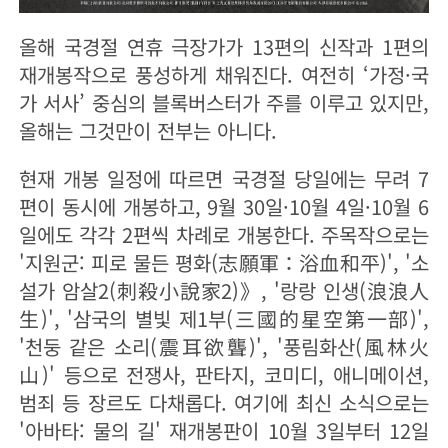
올해 국경절 연휴 극장가가 13편의 신작과 1편의
재개봉작으로 풍성하게 채워진다. 여전히 ‘가정·국
가 서사’ 중심의 블록버스터가 주를 이루고 있지만,
올해는 그것만이 전부는 아니다.
현재 개봉 일정에 따르면 국경절 당일에는 무려 7
편이 동시에 개봉하고, 9월 30일·10월 4일·10월 6
일에도 각각 2편씩 차례로 개봉한다. 주목작으로는
'지원군: 피로 물든 평화(志願軍：浴血和平)', '소
설가 암살2(刺殺小說家2)》, '랑랑 인생(浪浪人
生)', '삼국의 별빛 제1부(三國的星空第一部)',
'천둥 같은 소리(震耳欲聾)', '풍림화산(風林火
山)' 등으로 전쟁사, 판타지, 코미디, 애니메이션,
범죄 등 장르도 다채롭다. 여기에 최신 소식으로는
'아바타: 물의 길' 재개봉판이 10월 3일부터 12일