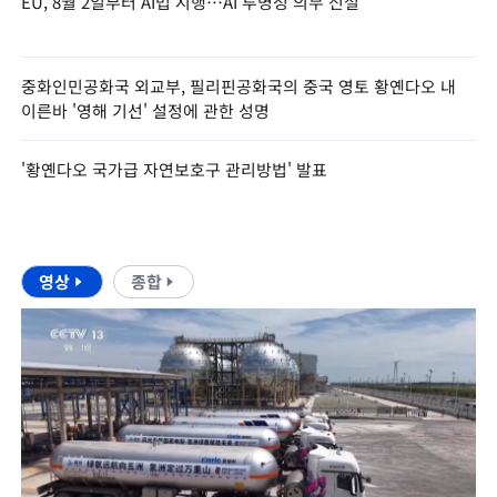
EU, 8월 2일부터 AI법 시행…AI 투명성 의무 신설
중화인민공화국 외교부, 필리핀공화국의 중국 영토 황옌다오 내
이른바 '영해 기선' 설정에 관한 성명
'황옌다오 국가급 자연보호구 관리방법' 발표
영상
종합