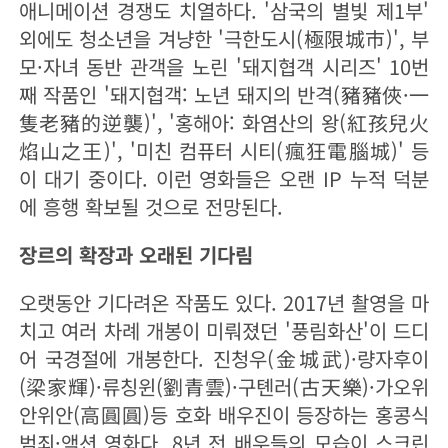
애니메이션 경쟁도 치열하다. '삼국의 별빛 제1부'
외에도 청소년을 겨냥한 '극한도시(極限城市)', 부
모·자녀 동반 관객을 노린 '돼지협객 시리즈' 10번
째 작품인 '돼지협객: 노년 돼지의 반격(豬豬俠·一
隻老豬的逆襲)', '홍해아: 화염산의 왕(紅孩兒火
焰山之王)', '미친 컴퓨터 시티(瘋狂電腦城)' 등
이 대기 중이다. 이런 영화들은 오랜 IP 누적 덕분
에 흥행 확보될 것으로 전망된다.
장르의 확장과 오래된 기다림
오랫동안 기다려온 작품도 있다. 2017년 촬영을 마
치고 여러 차례 개봉이 미뤄졌던 '풍림화산'이 드디
어 국경절에 개봉한다. 진청우(金城武)·량자후이
(梁家輝)·류칭윈(劉青雲)·구톈러(古天樂)·가오위
안위안(高圓圓)등 호화 배우진이 등장하는 홍콩식
범죄·액션 영화다. 8년 전 배우들의 모습이 스크린