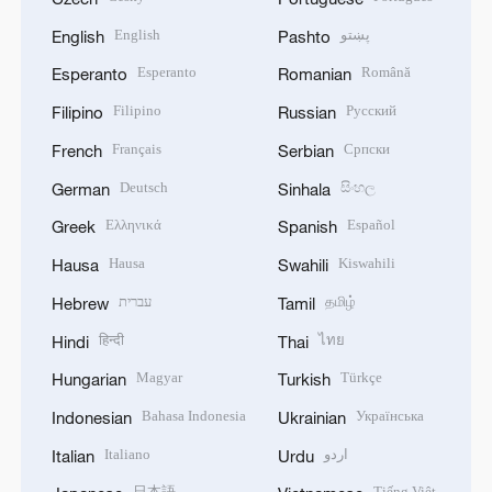
English
پښتو
English
Pashto
Esperanto
Română
Esperanto
Romanian
Filipino
Русский
Filipino
Russian
Français
Српски
French
Serbian
Deutsch
සිංහල
German
Sinhala
Ελληνικά
Español
Greek
Spanish
Hausa
Kiswahili
Hausa
Swahili
עברית
தமிழ்
Hebrew
Tamil
हिन्दी
ไทย
Hindi
Thai
Magyar
Türkçe
Hungarian
Turkish
Bahasa Indonesia
Українська
Indonesian
Ukrainian
Italiano
اردو
Italian
Urdu
日本語
Tiếng Việt