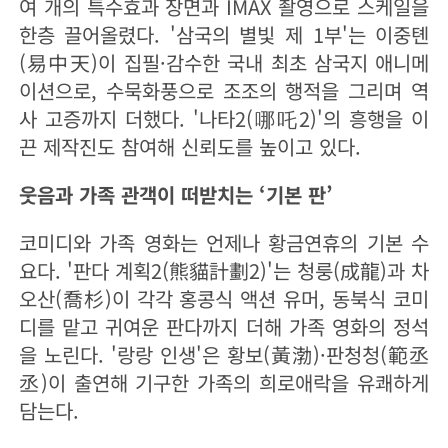
여 개의 특수효과 장면과 IMAX 촬영으로 스케일을
한층 끌어올렸다. '삼국의 별빛 제 1부'는 이중톈
(易中天)이 집필·감수한 국내 최초 삼국지 애니메
이션으로, 수묵화풍으로 조조의 행적을 그리며 역
사 고증까지 더했다. '나타2(哪吒2)'의 흥행을 이
끈 제작진도 참여해 신뢰도를 높이고 있다.
웃음과 가족 관객이 떠받치는 ‘기본 판’
코미디와 가족 영화는 언제나 황금연휴의 기본 수
요다. '판다 계획2(熊貓計劃2)'는 청룽(成龍)과 차
오산(喬杉)이 각각 홍콩식 액션 유머, 동북식 코미
디를 맡고 귀여운 판다까지 더해 가족 영화의 정석
을 노린다. '랑랑 인생'은 황보(黃渤)·판청청(範丞
丞)이 출연해 기구한 가족의 희로애락을 유쾌하게
담는다.