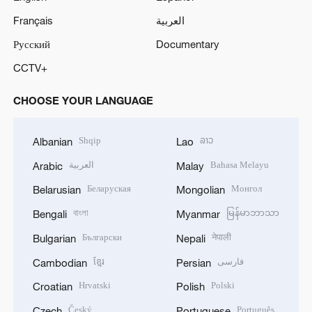
Français
العربية
Русский
Documentary
CCTV+
CHOOSE YOUR LANGUAGE
Shqip
ລາວ
Albanian
Lao
العربية
Bahasa Melayu
Arabic
Malay
Беларуская
Монгол
Belarusian
Mongolian
বাংলা
မြန်မာဘာသာ
Bengali
Myanmar
Български
नेपाली
Bulgarian
Nepali
ខ្មែរ
فارسی
Cambodian
Persian
Hrvatski
Polski
Croatian
Polish
Český
Português
Czech
Portuguese