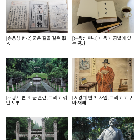
[송응성 편-2] 굽은 길을 걸은 擧
[송응성 편-1] 마음이 콩밭에 있
人
는 秀才
[서광계 편-4] 군 훈련, 그리고 꺾
[서광계 편-3] 사임, 그리고 고구
인 포부
마 재배