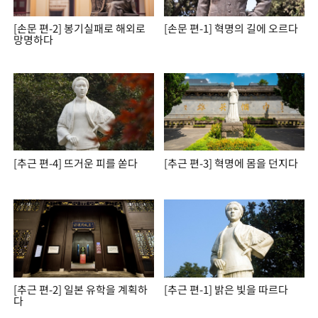
[손문 편-2] 봉기실패로 해외로
[손문 편-1] 혁명의 길에 오르다
망명하다
[추근 편-4] 뜨거운 피를 쏟다
[추근 편-3] 혁명에 몸을 던지다
[추근 편-2] 일본 유학을 계획하
[추근 편-1] 밝은 빛을 따르다
다