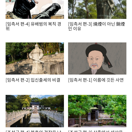
[임측서 편-4] 유배범의 복직 경
[임측서 편-3] 燒煙이 아닌 銷煙
위
인 이유
[임측서 편-2] 입신출세의 비결
[임측서 편-1] 이름에 깃든 사연