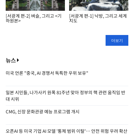
[서광계 편-2] 벼슬, 그리고 <기
[서광계 편-1] 낙방, 그리고 세계
하원본>
지도
더보기
뉴스
미국 언론 "중국, AI 경쟁서 독특한 우위 보유"
일본 시민들, 나가사키 원폭 81주년 맞아 정부의 핵 관련 움직임 반
대 시위
CMG, 신장 문화관광 예능 프로그램 개시
오픈AI 등 미국 기업 AI 모델 '통제 범위 이탈'… 안전 위험 우려 확산