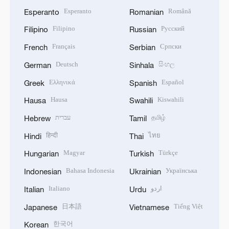
Esperanto
Română
Esperanto
Romanian
Filipino
Русский
Filipino
Russian
Français
Српски
French
Serbian
Deutsch
සිංහල
German
Sinhala
Ελληνικά
Español
Greek
Spanish
Hausa
Kiswahili
Hausa
Swahili
עברית
தமிழ்
Hebrew
Tamil
हिन्दी
ไทย
Hindi
Thai
Magyar
Türkçe
Hungarian
Turkish
Bahasa Indonesia
Українська
Indonesian
Ukrainian
Italiano
اردو
Italian
Urdu
日本語
Tiếng Việt
Japanese
Vietnamese
한국어
Korean