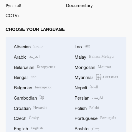
Русский
Documentary
CCTV+
CHOOSE YOUR LANGUAGE
Shqip
ລາວ
Albanian
Lao
العربية
Bahasa Melayu
Arabic
Malay
Беларуская
Монгол
Belarusian
Mongolian
বাংলা
မြန်မာဘာသာ
Bengali
Myanmar
Български
नेपाली
Bulgarian
Nepali
ខ្មែរ
فارسی
Cambodian
Persian
Hrvatski
Polski
Croatian
Polish
Český
Português
Czech
Portuguese
English
پښتو
English
Pashto