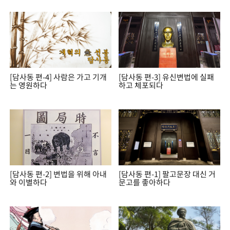
[담사동 편-4] 사람은 가고 기개
[담사동 편-3] 유신변법에 실패
는 영원하다
하고 체포되다
[담사동 편-2] 변법을 위해 아내
[담사동 편-1] 팔고문장 대신 거
와 이별하다
문고를 좋아하다