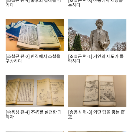
[조설근 편-4] 불후의 걸작을 남
[조설근 편-3] 산중에서 세상을
기다
논하다
[조설근 편-2] 한직에서 소설을
[조설근 편-1] 거인의 세도가 몰
구상하다
락하다
[송응성 편-4] 不朽를 실천한 과
[송응성 편-3] 외딴 탑을 쌓는 官
학자
吏