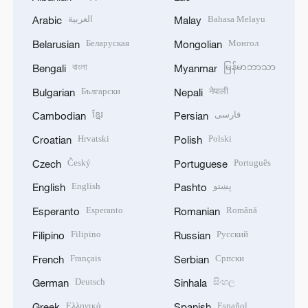
العربية
Bahasa Melayu
Arabic
Malay
Беларуская
Монгол
Belarusian
Mongolian
বাংলা
မြန်မာဘာသာ
Bengali
Myanmar
Български
नेपाली
Bulgarian
Nepali
ខ្មែរ
فارسی
Cambodian
Persian
Hrvatski
Polski
Croatian
Polish
Český
Português
Czech
Portuguese
English
پښتو
English
Pashto
Esperanto
Română
Esperanto
Romanian
Filipino
Русский
Filipino
Russian
Français
Српски
French
Serbian
Deutsch
සිංහල
German
Sinhala
Ελληνικά
Español
Greek
Spanish