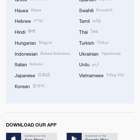
Hausa
Kiswahili
Hausa
Swahili
עברית
தமிழ்
Hebrew
Tamil
हिन्दी
ไทย
Hindi
Thai
Magyar
Türkçe
Hungarian
Turkish
Bahasa Indonesia
Українська
Indonesian
Ukrainian
Italiano
اردو
Italian
Urdu
日本語
Tiếng Việt
Japanese
Vietnamese
한국어
Korean
DOWNLOAD OUR APP