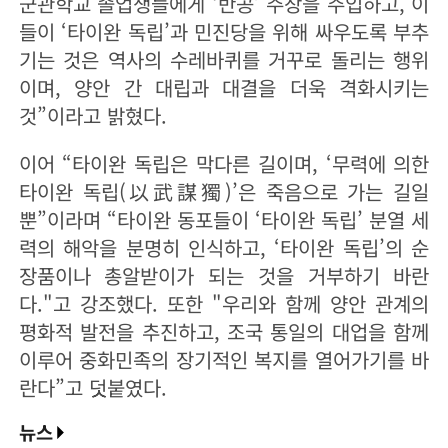
군관학교 졸업생들에게 ‘반공’ 주장을 주입하고, 이
들이 ‘타이완 독립’과 민진당을 위해 싸우도록 부추
기는 것은 역사의 수레바퀴를 거꾸로 돌리는 행위
이며, 양안 간 대립과 대결을 더욱 격화시키는
것”이라고 밝혔다.
이어 “타이완 독립은 막다른 길이며, ‘무력에 의한
타이완 독립(以武謀獨)’은 죽음으로 가는 길일
뿐”이라며 “타이완 동포들이 ‘타이완 독립’ 분열 세
력의 해악을 분명히 인식하고, ‘타이완 독립’의 순
장품이나 총알받이가 되는 것을 거부하기 바란
다."고 강조했다. 또한 "우리와 함께 양안 관계의
평화적 발전을 추진하고, 조국 통일의 대업을 함께
이루어 중화민족의 장기적인 복지를 열어가기를 바
란다”고 덧붙였다.
뉴스