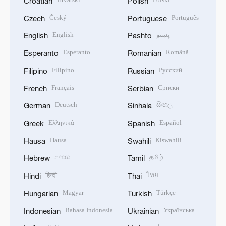
Croatian
Polish
Český
Português
Czech
Portuguese
English
پښتو
English
Pashto
Esperanto
Română
Esperanto
Romanian
Filipino
Русский
Filipino
Russian
Français
Српски
French
Serbian
Deutsch
සිංහල
German
Sinhala
Ελληνικά
Español
Greek
Spanish
Hausa
Kiswahili
Hausa
Swahili
עברית
தமிழ்
Hebrew
Tamil
हिन्दी
ไทย
Hindi
Thai
Magyar
Türkçe
Hungarian
Turkish
Bahasa Indonesia
Українська
Indonesian
Ukrainian