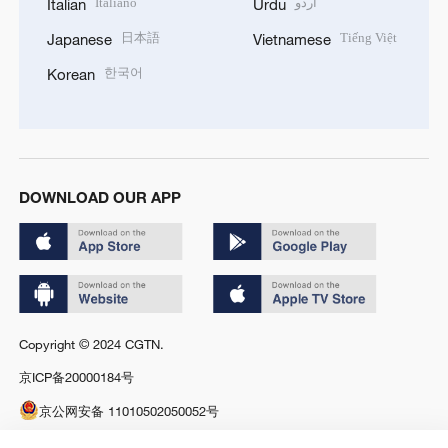
Italiano
اردو
Italian
Urdu
日本語
Tiếng Việt
Japanese
Vietnamese
한국어
Korean
DOWNLOAD OUR APP
Copyright © 2024 CGTN.
京ICP备20000184号
京公网安备 11010502050052号
Disinformation report hotline: 010-85061466