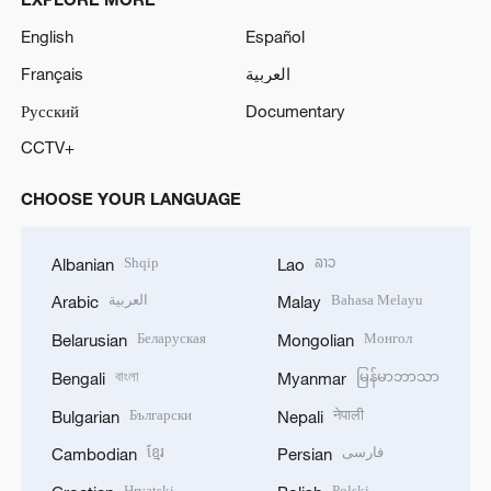
English
Español
Français
العربية
Русский
Documentary
CCTV+
CHOOSE YOUR LANGUAGE
Shqip
ລາວ
Albanian
Lao
العربية
Bahasa Melayu
Arabic
Malay
Беларуская
Монгол
Belarusian
Mongolian
বাংলা
မြန်မာဘာသာ
Bengali
Myanmar
Български
नेपाली
Bulgarian
Nepali
ខ្មែរ
فارسی
Cambodian
Persian
Hrvatski
Polski