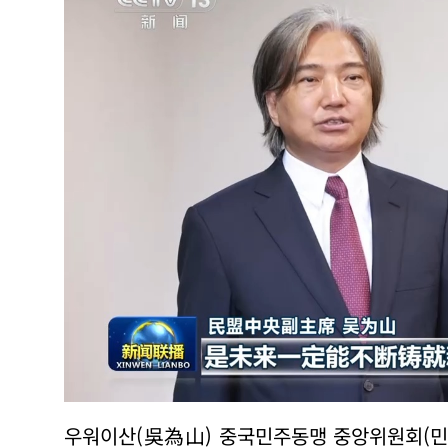
우워이산(吳為山) 중국민주동맹 중앙위원회(민