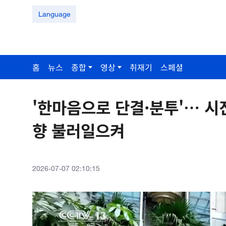
Language
홈
뉴스
종합
영상
취재기
스페셜
'한마음으로 단결·분투'… 시
향 불러일으켜
2026-07-07 02:10:15