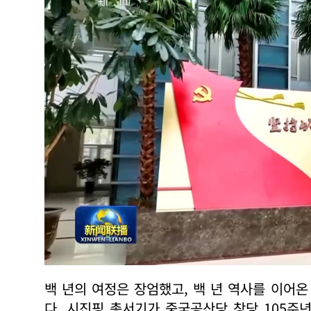
백 년의 여정은 장엄했고, 백 년 역사를 이어
다. 시진핑 총서기가 중국공산당 창당 105주