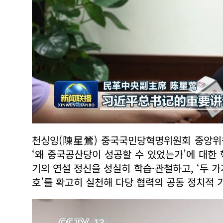
천싱잉(陳星鶯) 중국국민당혁명위원회 중앙위원
‘왜 중국공산당이 성공할 수 있었는가’에 대한
기의 연설 정신을 성실히 학습·관철하고, ‘두 가
호’를 확고히 실천해 다당 협력의 공동 정치적 