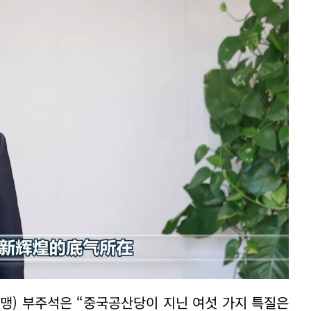
맹) 부주석은 “중국공산당이 지닌 여섯 가지 특질은