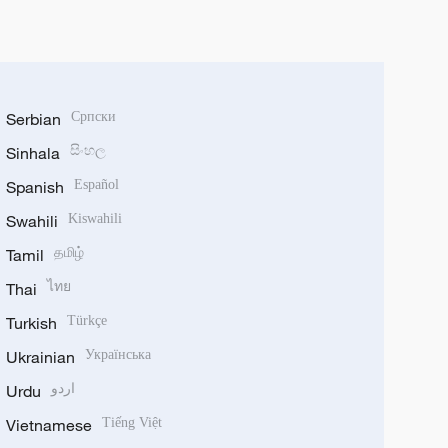
Serbian
Српски
Sinhala
සිංහල
Spanish
Español
Swahili
Kiswahili
Tamil
தமிழ்
Thai
ไทย
Turkish
Türkçe
Ukrainian
Українська
Urdu
اردو
Vietnamese
Tiếng Việt