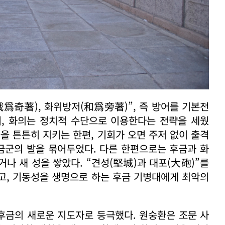
戰爲奇著), 화위방저(和爲旁著)”, 즉 방어를 기본전
며, 화의는 정치적 수단으로 이용한다는 전략을 세웠
성들을 튼튼히 지키는 한편, 기회가 오면 주저 없이 출격
후금군의 발을 묶어두었다. 다른 한편으로는 후금과 화
나 새 성을 쌓았다. “견성(堅城)과 대포(大砲)”를
고, 기동성을 생명으로 하는 후금 기병대에게 최악의
후금의 새로운 지도자로 등극했다. 원숭환은 조문 사