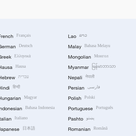
French
Français
Lao
ລາວ
German
Deutsch
Malay
Bahasa Melayu
Greek
Ελληνικά
Mongolian
Монгол
Hausa
Hausa
Myanmar
မြန်မာဘာသာ
Hebrew
עברית
Nepali
नेपाली
Hindi
हिन्दी
Persian
فارسی
Hungarian
Magyar
Polish
Polski
Indonesian
Bahasa Indonesia
Portuguese
Português
Italian
Italiano
Pashto
پښتو
Japanese
日本語
Romanian
Română