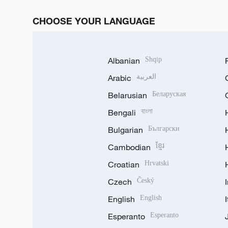
CHOOSE YOUR LANGUAGE
Albanian
Shqip
Arabic
العربية
Belarusian
Беларуская
Bengali
বাংলা
Bulgarian
Български
Cambodian
ខ្មែរ
Croatian
Hrvatski
Czech
Český
English
English
Esperanto
Esperanto