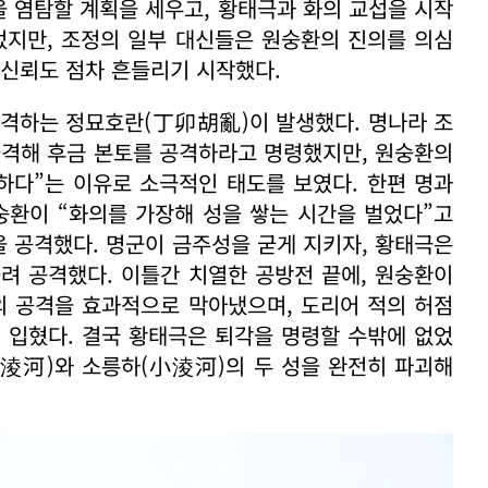
을 염탐할 계획을 세우고, 황태극과 화의 교섭을 시작
었지만, 조정의 일부 대신들은 원숭환의 진의를 의심
 신뢰도 점차 흔들리기 시작했다.
을 공격하는 정묘호란(丁卯胡亂)이 발생했다. 명나라 조
출격해 후금 본토를 공격하라고 명령했지만, 원숭환의
하다”는 이유로 소극적인 태도를 보였다. 한편 명과
숭환이 “화의를 가장해 성을 쌓는 시간을 벌었다”고
을 공격했다. 명군이 금주성을 굳게 지키자, 황태극은
려 공격했다. 이틀간 치열한 공방전 끝에, 원숭환이
의 공격을 효과적으로 막아냈으며, 도리어 적의 허점
 입혔다. 결국 황태극은 퇴각을 명령할 수밖에 없었
大淩河)와 소릉하(小淩河)의 두 성을 완전히 파괴해