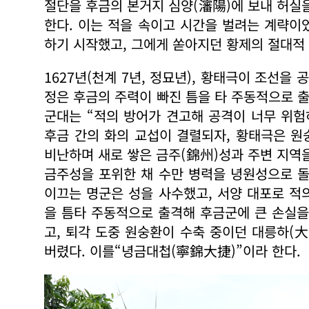
절단을 후금의 본거지 심양(瀋陽)에 보내 허실
한다. 이는 적을 속이고 시간을 벌려는 계략이
하기 시작했고, 그에게 쏟아지던 황제의 절대적
1627년(천계 7년, 정묘년), 황태극이 조선
정은 후금의 주력이 빠진 틈을 타 주동적으로 
군대는 “적의 방어가 견고해 공격이 너무 위험
후금 간의 화의 교섭이 결렬되자, 황태극은 원
비난하며 새로 쌓은 금주(錦州)성과 주변 지역
금주성을 포위한 채 수만 병력을 녕원성으로 돌
이끄는 명군은 성을 사수했고, 서양 대포로 적
을 틈타 주동적으로 출격해 후금군에 큰 손실을
고, 퇴각 도중 원숭환이 수축 중이던 대릉하(
버렸다. 이를“녕금대첩(寧錦大捷)”이라 한다.