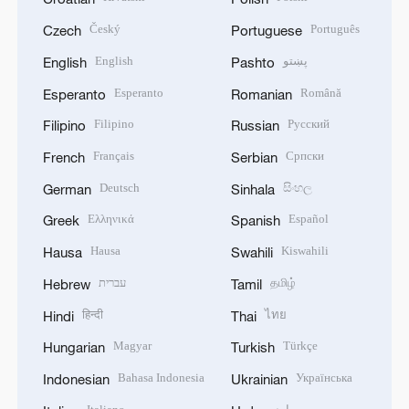
Český
Português
Czech
Portuguese
English
پښتو
English
Pashto
Esperanto
Română
Esperanto
Romanian
Filipino
Русский
Filipino
Russian
Français
Српски
French
Serbian
Deutsch
සිංහල
German
Sinhala
Ελληνικά
Español
Greek
Spanish
Hausa
Kiswahili
Hausa
Swahili
עברית
தமிழ்
Hebrew
Tamil
हिन्दी
ไทย
Hindi
Thai
Magyar
Türkçe
Hungarian
Turkish
Bahasa Indonesia
Українська
Indonesian
Ukrainian