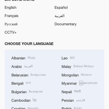
English
Español
Français
العربية
Русский
Documentary
CCTV+
CHOOSE YOUR LANGUAGE
Shqip
ລາວ
Albanian
Lao
العربية
Bahasa Melayu
Arabic
Malay
Беларуская
Монгол
Belarusian
Mongolian
বাংলা
မြန်မာဘာသာ
Bengali
Myanmar
Български
नेपाली
Bulgarian
Nepali
ខ្មែរ
فارسی
Cambodian
Persian
Hrvatski
Polski
Croatian
Polish