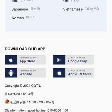
Italiano
اردو
Italian
Urdu
日本語
Tiếng Việt
Japanese
Vietnamese
한국어
Korean
DOWNLOAD OUR APP
Copyright © 2024 CGTN.
京ICP备20000184号
京公网安备 11010502050052号
Disinformation report hotline: 010-85061466