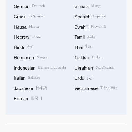
Deutsch
සිංහල
German
Sinhala
Ελληνικά
Español
Greek
Spanish
Hausa
Kiswahili
Hausa
Swahili
עברית
தமிழ்
Hebrew
Tamil
हिन्दी
ไทย
Hindi
Thai
Magyar
Türkçe
Hungarian
Turkish
Bahasa Indonesia
Українська
Indonesian
Ukrainian
Italiano
اردو
Italian
Urdu
日本語
Tiếng Việt
Japanese
Vietnamese
한국어
Korean