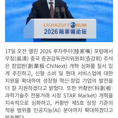
17일 오전 열린 2026 루자쭈이(陸家嘴) 포럼에서
우칭(吳清) 중국 증권감독관리위원회(증감회) 주석
은 창업판(創業板·ChiNext) 개혁 심화를 질서 있
게 추진하고, 신형 소비 및 현대 서비스업에 대한
지원을 확대하여 성장형 혁신·창업 기업의 발전을
더 잘 지원하겠다고 밝혔다. 또한 커촹반(科創板·
과학기술주 전용거래 시장 STAR Market) 개혁을
지속적으로 심화하고, 커촹반 제5호 상장 기준의
적용 범위를 인공지능(AI) 분야까지 확대하겠다고
발표했다.