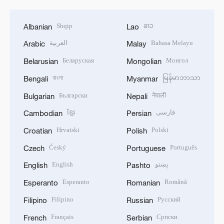
Shqip
ລາວ
Albanian
Lao
العربية
Bahasa Melayu
Arabic
Malay
Беларуская
Монгол
Belarusian
Mongolian
বাংলা
မြန်မာဘာသာ
Bengali
Myanmar
Български
नेपाली
Bulgarian
Nepali
ខ្មែរ
فارسی
Cambodian
Persian
Hrvatski
Polski
Croatian
Polish
Český
Português
Czech
Portuguese
English
پښتو
English
Pashto
Esperanto
Română
Esperanto
Romanian
Filipino
Русский
Filipino
Russian
Français
Српски
French
Serbian