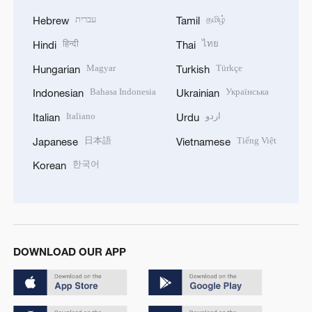
עברית
தமிழ்
Hebrew
Tamil
हिन्दी
ไทย
Hindi
Thai
Magyar
Türkçe
Hungarian
Turkish
Bahasa Indonesia
Українська
Indonesian
Ukrainian
Italiano
اردو
Italian
Urdu
日本語
Tiếng Việt
Japanese
Vietnamese
한국어
Korean
DOWNLOAD OUR APP