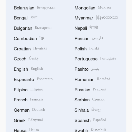
Беларуская
Монгол
Belarusian
Mongolian
বাংলা
မြန်မာဘာသာ
Bengali
Myanmar
Български
नेपाली
Bulgarian
Nepali
ខ្មែរ
فارسی
Cambodian
Persian
Hrvatski
Polski
Croatian
Polish
Český
Português
Czech
Portuguese
English
پښتو
English
Pashto
Esperanto
Română
Esperanto
Romanian
Filipino
Русский
Filipino
Russian
Français
Српски
French
Serbian
Deutsch
සිංහල
German
Sinhala
Ελληνικά
Español
Greek
Spanish
Hausa
Kiswahili
Hausa
Swahili