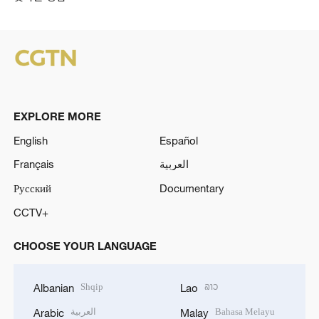
EXPLORE MORE
English
Español
Français
العربية
Русский
Documentary
CCTV+
CHOOSE YOUR LANGUAGE
Shqip
ລາວ
Albanian
Lao
العربية
Bahasa Melayu
Arabic
Malay