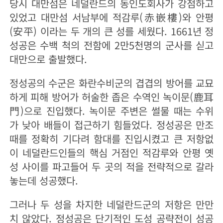
당시 대만섬은 네덜란드의 동인도회사가 강점하고
있었고 대만섬 서남부에 적감루(赤嵌樓)와 안평
(安平) 이라는 두 개의 큰 성를 세웠다. 1661년 정
성공은 수백 척의 전함에 2만5천명의 군사를 싣고
대만으로 출발했다.
정성공의 수군은 화란수비군의 겹겹의 방어를 교묘
하게 피해 방어가 허술한 좁은 수역인 녹이문(鹿耳
門)으로 진입했다. 녹이문 주변은 썰물 때는 수위
가 낮아 배들이 접근하기 힘들었다. 정성공은 만조
때를 정확히 기다려 함대를 진입시켰고 큰 저항없
이 네덜란드인들의 핵심 거점인 적감루와 안평 옛
성 사이를 파고들어 두 곳의 적을 전략적으로 갈라
놓는데 성공했다.
그러나 두 성을 차지한 네덜란드군의 저항은 만만
치 않았다. 정성공은 단기적인 도성 공략전이 성공