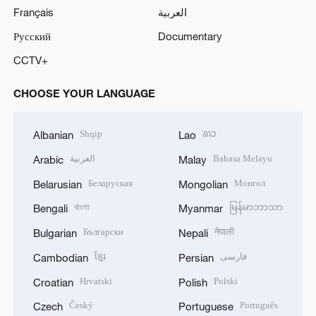
Français
العربية
Русский
Documentary
CCTV+
CHOOSE YOUR LANGUAGE
Shqip
ລາວ
Albanian
Lao
العربية
Bahasa Melayu
Arabic
Malay
Беларуская
Монгол
Belarusian
Mongolian
বাংলা
မြန်မာဘာသာ
Bengali
Myanmar
Български
नेपाली
Bulgarian
Nepali
ខ្មែរ
فارسی
Cambodian
Persian
Hrvatski
Polski
Croatian
Polish
Český
Português
Czech
Portuguese