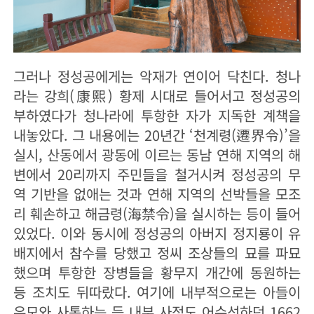
그러나 정성공에게는 악재가 연이어 닥친다. 청나
라는 강희(康熙) 황제 시대로 들어서고 정성공의
부하였다가 청나라에 투항한 자가 지독한 계책을
내놓았다. 그 내용에는 20년간 ‘천계령(遷界令)’을
실시, 산동에서 광동에 이르는 동남 연해 지역의 해
변에서 20리까지 주민들을 철거시켜 정성공의 무
역 기반을 없애는 것과 연해 지역의 선박들을 모조
리 훼손하고 해금령(海禁令)을 실시하는 등이 들어
있었다. 이와 동시에 정성공의 아버지 정지룡이 유
배지에서 참수를 당했고 정씨 조상들의 묘를 파묘
했으며 투항한 장병들을 황무지 개간에 동원하는
등 조치도 뒤따랐다. 여기에 내부적으로는 아들이
유모와 사통하는 등 내부 사정도 어수선하던 1662