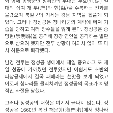
와 함께 동맹군인 장황언의 부대는 무호(蕪湖) 일
대의 십여 개 부(府)와 현(縣)을 수복하는 전과를
올렸으며 북벌군의 기세는 강남 지역을 휩쓸게 되
었다. 그러나 정성공은 청나라군의 계략에 빠져 기
습을 당하고 여러 장수들을 잃게 된다. 정성공은 숭
명현(崇明縣)을 공격해 장강 연안을 공격하는 발판
으로 삼으려 했지만 전투 상황이 여의치 않아 또 다
시 하문으로 퇴각했다.
남경 전투는 정성공 생애에서 제일 중요하고 또 제
일 성공에 가까웠던 전투였지만 아쉽게도 초반의
파상공세에서 결국 패배라는 쓴맛을 보게 되었고
이로써 청나라를 물리치려던 정성공의 목표가 치명
적인 좌절을 당했다.
그러나 정성공의 저항은 여기서 끝나지 않는다. 정
성공은 1660년 복건 해문항(海門港)에서 청나라