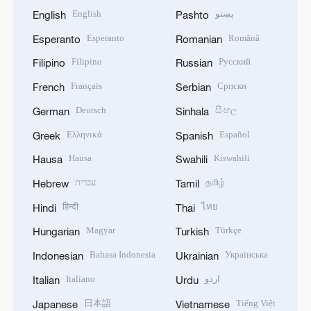
English
پښتو
English
Pashto
Esperanto
Română
Esperanto
Romanian
Filipino
Русский
Filipino
Russian
Français
Српски
French
Serbian
Deutsch
සිංහල
German
Sinhala
Ελληνικά
Español
Greek
Spanish
Hausa
Kiswahili
Hausa
Swahili
עברית
தமிழ்
Hebrew
Tamil
हिन्दी
ไทย
Hindi
Thai
Magyar
Türkçe
Hungarian
Turkish
Bahasa Indonesia
Українська
Indonesian
Ukrainian
Italiano
اردو
Italian
Urdu
日本語
Tiếng Việt
Japanese
Vietnamese