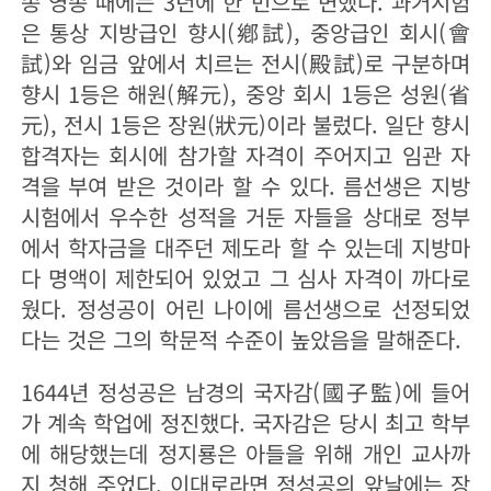
송 영종 때에는 3년에 한 번으로 변했다. 과거시험
은 통상 지방급인 향시(鄕試), 중앙급인 회시(會
試)와 임금 앞에서 치르는 전시(殿試)로 구분하며
향시 1등은 해원(解元), 중앙 회시 1등은 성원(省
元), 전시 1등은 장원(狀元)이라 불렀다. 일단 향시
합격자는 회시에 참가할 자격이 주어지고 임관 자
격을 부여 받은 것이라 할 수 있다. 름선생은 지방
시험에서 우수한 성적을 거둔 자들을 상대로 정부
에서 학자금을 대주던 제도라 할 수 있는데 지방마
다 명액이 제한되어 있었고 그 심사 자격이 까다로
웠다. 정성공이 어린 나이에 름선생으로 선정되었
다는 것은 그의 학문적 수준이 높았음을 말해준다.
1644년 정성공은 남경의 국자감(國子監)에 들어
가 계속 학업에 정진했다. 국자감은 당시 최고 학부
에 해당했는데 정지룡은 아들을 위해 개인 교사까
지 청해 주었다. 이대로라면 정성공의 앞날에는 장