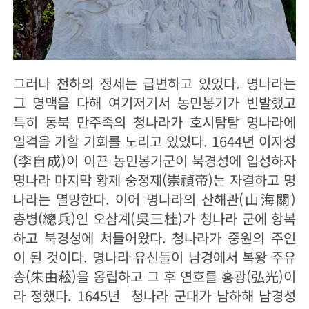
그러나 천하의 정세는 급변하고 있었다. 명나라는
그 명맥을 다해 여기저기서 농민봉기가 빈발했고
특히 동북 만주족의 청나라가 호시탐탐 명나라에
일격을 가할 기회를 노리고 있었다. 1644년 이자성
(李自成)이 이끈 농민봉기군이 북경성에 입성하자
명나라 마지막 황제 숭정제(崇禎帝)는 자결하고 명
나라는 멸망한다. 이어 명나라의 산해관(山海關)
총병(總兵)인 오삼계(吳三桂)가 청나라 군에 항복
하고 북경성에 쳐들어왔다. 청나라가 중원의 주인
이 된 것이다. 명나라 유신들이 남경에서 복왕 주유
송(朱由菘)을 옹립하고 그 후 연호를 홍광(弘光)이
라 정했다. 1645년 청나라 군대가 남하해 남경성