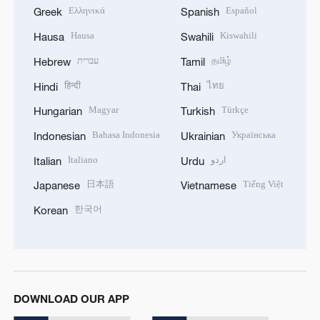
Ελληνικά
Español
Greek
Spanish
Hausa
Kiswahili
Hausa
Swahili
עברית
தமிழ்
Hebrew
Tamil
हिन्दी
ไทย
Hindi
Thai
Magyar
Türkçe
Hungarian
Turkish
Bahasa Indonesia
Українська
Indonesian
Ukrainian
Italiano
اردو
Italian
Urdu
日本語
Tiếng Việt
Japanese
Vietnamese
한국어
Korean
DOWNLOAD OUR APP