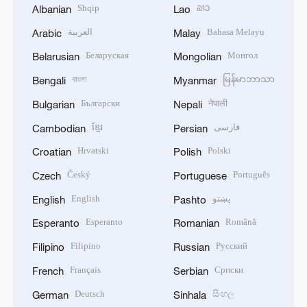
Shqip
ລາວ
Albanian
Lao
العربية
Bahasa Melayu
Arabic
Malay
Беларуская
Монгол
Belarusian
Mongolian
বাংলা
မြန်မာဘာသာ
Bengali
Myanmar
Български
नेपाली
Bulgarian
Nepali
ខ្មែរ
فارسی
Cambodian
Persian
Hrvatski
Polski
Croatian
Polish
Český
Português
Czech
Portuguese
English
پښتو
English
Pashto
Esperanto
Română
Esperanto
Romanian
Filipino
Русский
Filipino
Russian
Français
Српски
French
Serbian
Deutsch
සිංහල
German
Sinhala