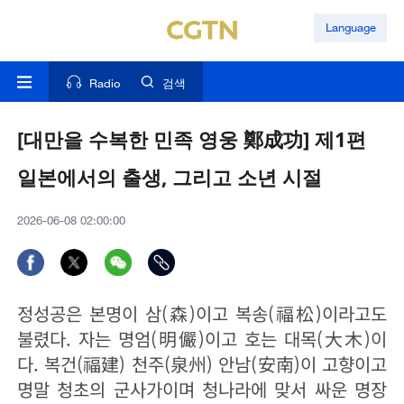
Language
Radio
검색
[대만을 수복한 민족 영웅 鄭成功] 제1편
일본에서의 출생, 그리고 소년 시절
2026-06-08 02:00:00
정성공은 본명이 삼(森)이고 복송(福松)이라고도
불렸다. 자는 명엄(明儼)이고 호는 대목(大木)이
다. 복건(福建) 천주(泉州) 안남(安南)이 고향이고
명말 청초의 군사가이며 청나라에 맞서 싸운 명장