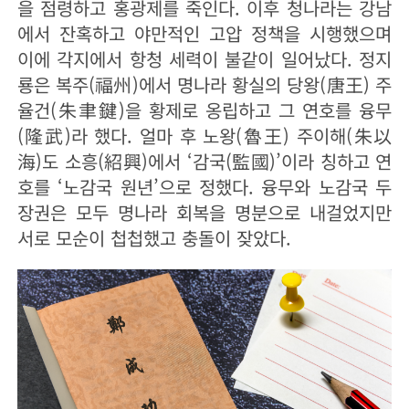
을 점령하고 홍광제를 죽인다. 이후 청나라는 강남
에서 잔혹하고 야만적인 고압 정책을 시행했으며
이에 각지에서 항청 세력이 불같이 일어났다. 정지
룡은 복주(福州)에서 명나라 황실의 당왕(唐王) 주
율건(朱聿鍵)을 황제로 옹립하고 그 연호를 융무
(隆武)라 했다. 얼마 후 노왕(魯王) 주이해(朱以
海)도 소흥(紹興)에서 ‘감국(監國)’이라 칭하고 연
호를 ‘노감국 원년’으로 정했다. 융무와 노감국 두
장권은 모두 명나라 회복을 명분으로 내걸었지만
서로 모순이 첩첩했고 충돌이 잦았다.