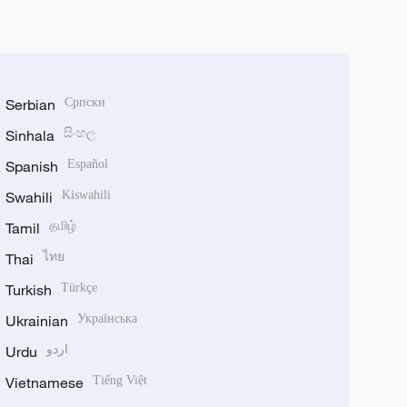
Serbian
Српски
Sinhala
සිංහල
Spanish
Español
Swahili
Kiswahili
Tamil
தமிழ்
Thai
ไทย
Turkish
Türkçe
Ukrainian
Українська
Urdu
اردو
Vietnamese
Tiếng Việt