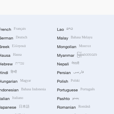
French
Français
Lao
ລາວ
German
Deutsch
Malay
Bahasa Melayu
Greek
Ελληνικά
Mongolian
Монгол
Hausa
Hausa
Myanmar
မြန်မာဘာသာ
Hebrew
עברית
Nepali
नेपाली
Hindi
हिन्दी
Persian
فارسی
Hungarian
Magyar
Polish
Polski
Indonesian
Bahasa Indonesia
Portuguese
Português
Italian
Italiano
Pashto
پښتو
Japanese
日本語
Romanian
Română