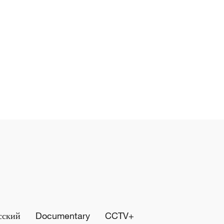
сский
Documentary
CCTV+