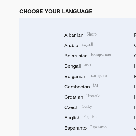
CHOOSE YOUR LANGUAGE
Albanian
Shqip
Arabic
العربية
Belarusian
Беларуская
Bengali
বাংলা
Bulgarian
Български
Cambodian
ខ្មែរ
Croatian
Hrvatski
Czech
Český
English
English
Esperanto
Esperanto