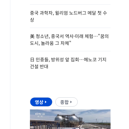
중국 과학자, 윌리엄 노드버그 메달 첫 수
상
美 청소년, 중국서 역사·미래 체험…"꿈의
도시, 놀라움 그 자체"
日 민중들, 방위성 앞 집회…헤노코 기지
건설 반대
영상
종합