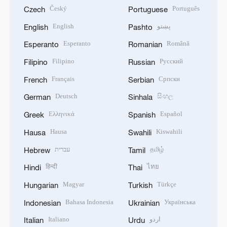
Český
Português
Czech
Portuguese
English
پښتو
English
Pashto
Esperanto
Română
Esperanto
Romanian
Filipino
Русский
Filipino
Russian
Français
Српски
French
Serbian
Deutsch
සිංහල
German
Sinhala
Ελληνικά
Español
Greek
Spanish
Hausa
Kiswahili
Hausa
Swahili
עברית
தமிழ்
Hebrew
Tamil
हिन्दी
ไทย
Hindi
Thai
Magyar
Türkçe
Hungarian
Turkish
Bahasa Indonesia
Українська
Indonesian
Ukrainian
Italiano
اردو
Italian
Urdu