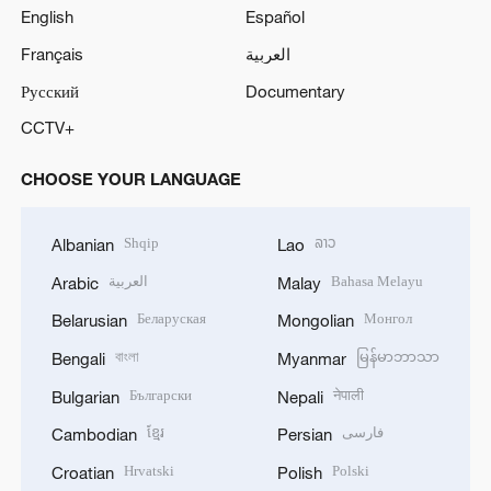
English
Español
Français
العربية
Русский
Documentary
CCTV+
CHOOSE YOUR LANGUAGE
Shqip
ລາວ
Albanian
Lao
العربية
Bahasa Melayu
Arabic
Malay
Беларуская
Монгол
Belarusian
Mongolian
বাংলা
မြန်မာဘာသာ
Bengali
Myanmar
Български
नेपाली
Bulgarian
Nepali
ខ្មែរ
فارسی
Cambodian
Persian
Hrvatski
Polski
Croatian
Polish