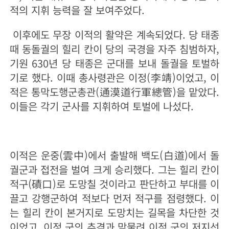
적의 지휘 능력을 잘 보여주었다.
이후에도 무장 이적의 활약은 계속되었다. 당 태종
때 동돌궐의 힐리 칸이 당의 국경을 자주 침범하자,
기원 630년 당 태종은 군대를 보내 돌궐을 토벌하
기로 했다. 이때 총사령관은 이정(李靖)이었고, 이
적은 통막도행군총관(通漠道行軍總管)을 맡았다.
이들은 각기 군사를 지휘하여 토벌에 나섰다.
이적은 운중(雲中)에서 출발해 백도(白道)에서 돌
궐군과 접전을 벌여 크게 승리했다. 그는 힐리 칸이
적구(磧口)로 도망칠 것이라고 판단하고 부대를 이
끌고 강행군하여 적보다 먼저 적구를 점령했다. 이
는 힐리 칸이 본거지로 도망치는 길목을 차단한 것
이었고, 이정 군의 추격과 맞물려 이적 군의 저지선