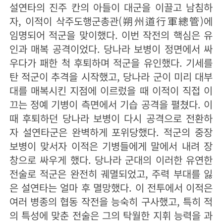
설연타의 진주 칸의 아들이 대군을 이끌고 남침하
자, 이적이 삭주도행군총관(朔州道行軍總管)에
임명되어 적군을 맞이했다. 이번 작전의 핵심은 유
인과 매복 공격이었다. 당나라 보병이 정면에서 싸
우다가 패한 척 후퇴하며 적군을 유인했다. 기세를
탄 적군이 추격을 시작했고, 당나라 군이 미리 대부
대를 매복시킨 지점에 이르렀을 때 이적이 직접 이
끄는 정예 기병이 측면에서 기습 공격을 펼쳤다. 이
때 후퇴하던 당나라 보병이 다시 공격으로 전환하
자 설연타군은 완벽하게 포위당했다. 적군의 중장
보병이 맞서자 이적은 기병들에게 말에서 내려 장
창으로 싸우게 했다. 당나라 군대의 이러한 유연한
전술로 적군은 완전히 궤멸되었고, 주력 부대를 잃
은 설연타는 얼마 후 멸망했다. 이 전투에서 이적은
여러 병종의 협동 작전을 능숙히 구사했고, 특히 적
의 특성에 맞춘 전술은 그의 탁월한 지휘 능력을 과