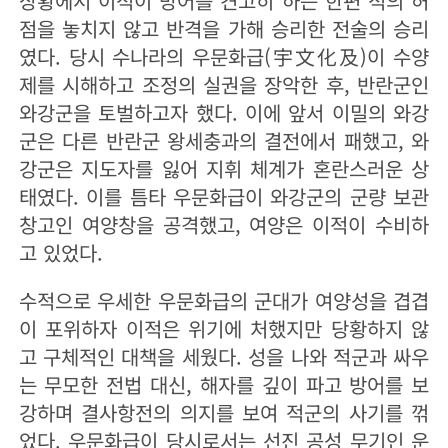
상황에서 이적이 방어를 견고히 하는 한편 적의 허
점을 놓치지 않고 반격을 가해 승리한 전술의 승리
였다. 당시 수나라의 우문화급(宇文化及)이 수양
제를 시해하고 조정의 실권을 장악한 후, 반란군인
와강군을 토벌하고자 했다. 이에 앞서 이밀의 와강
군은 다른 반란군 왕세충과의 결전에서 패했고, 와
강군은 지도자를 잃어 지휘 체계가 혼란스러운 상
태였다. 이를 틈타 우문화급이 와강군의 군량 보관
창고인 여양창을 공격했고, 여양은 이적이 수비하
고 있었다.
수적으로 우세한 우문화급의 군대가 여양성을 겹겹
이 포위하자 이적은 위기에 처했지만 당황하지 않
고 구체적인 대책을 세웠다. 성을 나와 적군과 싸우
는 무모한 전법 대신, 해자를 깊이 파고 방어를 보
강하며 결사항전의 의지를 보여 적군의 사기를 꺾
었다. 우문화급이 당시로서는 선진 공성 무기인 운