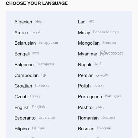
CHOOSE YOUR LANGUAGE
Shqip
ລາວ
Albanian
Lao
العربية
Bahasa Melayu
Arabic
Malay
Беларуская
Монгол
Belarusian
Mongolian
বাংলা
မြန်မာဘာသာ
Bengali
Myanmar
Български
नेपाली
Bulgarian
Nepali
ខ្មែរ
فارسی
Cambodian
Persian
Hrvatski
Polski
Croatian
Polish
Český
Português
Czech
Portuguese
English
پښتو
English
Pashto
Esperanto
Română
Esperanto
Romanian
Filipino
Русский
Filipino
Russian