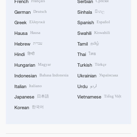
Français
Српски
French
Serbian
Deutsch
සිංහල
German
Sinhala
Ελληνικά
Español
Greek
Spanish
Hausa
Kiswahili
Hausa
Swahili
עברית
தமிழ்
Hebrew
Tamil
हिन्दी
ไทย
Hindi
Thai
Magyar
Türkçe
Hungarian
Turkish
Bahasa Indonesia
Українська
Indonesian
Ukrainian
Italiano
اردو
Italian
Urdu
日本語
Tiếng Việt
Japanese
Vietnamese
한국어
Korean