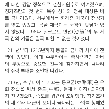
에 대한 강압 정책으로 철천지원수로 여겨졌으며,
칭기즈칸의 첫 번째 복수 상대와 정복 대상은 바
로 금나라였다. 서부에서는 화레즘 제국이 전성기
를 맞고 있었고, 몽골 제국과는 국경이 맞닿아 있
지 않았다. 그러나 실크로드 연선(沿線)의 두 제
국 간의 겨룸은 결국 피할 수 없는 것이었다.
1211년부터 1215년까지 몽골과 금나라 사이에 전
쟁이 있었다. 이때 수부타이는 총사령관인 자베
의 부장으로 중요한 전투에 참가하면서 금나라
의 주력 부대를 소멸해 나갔다.
1213년, 수부타이가 이끄는 동로군(東路軍)은 우
회 전술을 써서 중도(中都, 현재 베이징) 외곽까
지 진군했으며, 중도를 겹겹이 포위했다. 칭기즈칸
의 세 갈래 대군이 모이니 금나라는 화의를 청해왔