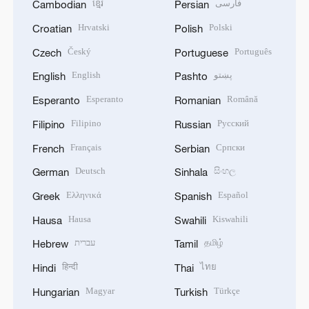
ខ្មែរ
فارسی
Cambodian
Persian
Hrvatski
Polski
Croatian
Polish
Český
Português
Czech
Portuguese
English
پښتو
English
Pashto
Esperanto
Română
Esperanto
Romanian
Filipino
Русский
Filipino
Russian
Français
Српски
French
Serbian
Deutsch
සිංහල
German
Sinhala
Ελληνικά
Español
Greek
Spanish
Hausa
Kiswahili
Hausa
Swahili
עברית
தமிழ்
Hebrew
Tamil
हिन्दी
ไทย
Hindi
Thai
Magyar
Türkçe
Hungarian
Turkish