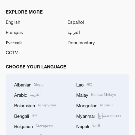
EXPLORE MORE
English
Español
Français
العربية
Русский
Documentary
CCTV+
CHOOSE YOUR LANGUAGE
Shqip
ລາວ
Albanian
Lao
العربية
Bahasa Melayu
Arabic
Malay
Беларуская
Монгол
Belarusian
Mongolian
বাংলা
မြန်မာဘာသာ
Bengali
Myanmar
Български
नेपाली
Bulgarian
Nepali