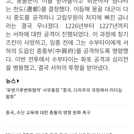
고, 몽골군이 이를 받아들이고 퇴군하자 금나라
는 천도(遷都)를 결정했다. 이듬해 몽골 대군이 다
시 중도를 공격하니 고립무원의 처지에 빠진 금나
라는 결국 무너졌다. 1226년부터 1227년까지
는 서하에 대한 공격이 진행되었다. 이 과정에 칭기
즈칸이 사망하고, 임종 전에 그는 수부타이에게 서
하의 도읍인 중흥부(中興府)를 공격하도록 명령했
다. 이번 전투에서 수부타이는 화포 공격과 심리전
을 병용했고, 결국 서하의 투항을 받아냈다.
뉴스
'유엔기후변화협약' 사무총장 "중국, 다자주의 과정에서 리더십
발휘"
중국, 수단 교육에 대한 충돌의 영향 완화 촉구