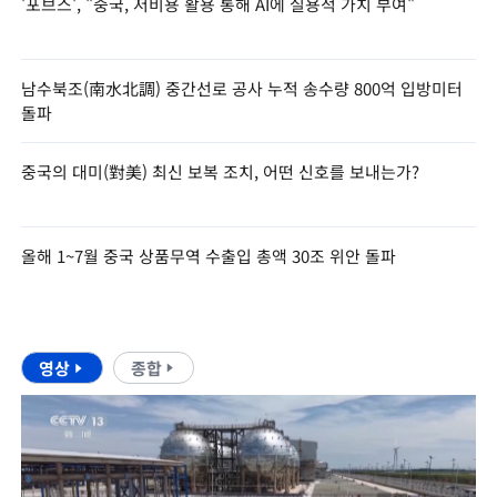
'포브스', "중국, 저비용 활용 통해 AI에 실용적 가치 부여"
남수북조(南水北調) 중간선로 공사 누적 송수량 800억 입방미터
돌파
중국의 대미(對美) 최신 보복 조치, 어떤 신호를 보내는가?
올해 1~7월 중국 상품무역 수출입 총액 30조 위안 돌파
영상
종합