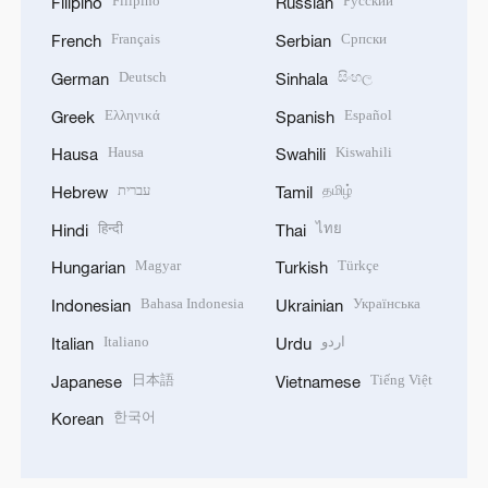
Filipino
Русский
Filipino
Russian
Français
Српски
French
Serbian
Deutsch
සිංහල
German
Sinhala
Ελληνικά
Español
Greek
Spanish
Hausa
Kiswahili
Hausa
Swahili
עברית
தமிழ்
Hebrew
Tamil
हिन्दी
ไทย
Hindi
Thai
Magyar
Türkçe
Hungarian
Turkish
Bahasa Indonesia
Українська
Indonesian
Ukrainian
Italiano
اردو
Italian
Urdu
日本語
Tiếng Việt
Japanese
Vietnamese
한국어
Korean