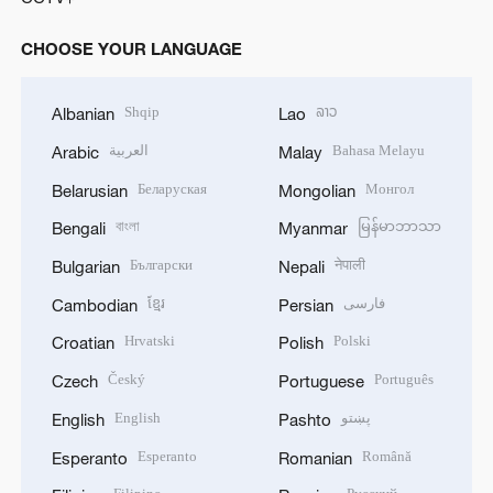
CHOOSE YOUR LANGUAGE
Shqip
ລາວ
Albanian
Lao
العربية
Bahasa Melayu
Arabic
Malay
Беларуская
Монгол
Belarusian
Mongolian
বাংলা
မြန်မာဘာသာ
Bengali
Myanmar
Български
नेपाली
Bulgarian
Nepali
ខ្មែរ
فارسی
Cambodian
Persian
Hrvatski
Polski
Croatian
Polish
Český
Português
Czech
Portuguese
English
پښتو
English
Pashto
Esperanto
Română
Esperanto
Romanian