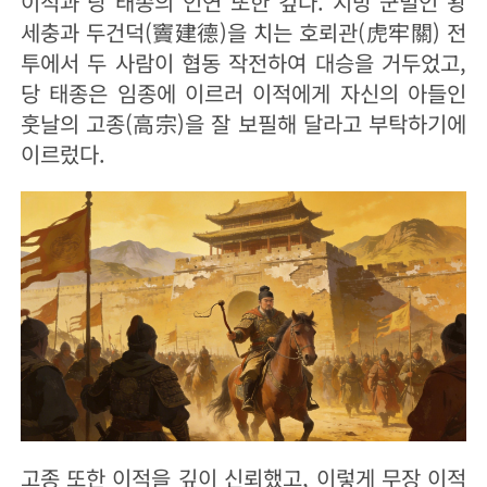
이적과 당 태종의 인연 또한 깊다. 지방 군벌인 왕
세충과 두건덕(竇建德)을 치는 호뢰관(虎牢關) 전
투에서 두 사람이 협동 작전하여 대승을 거두었고,
당 태종은 임종에 이르러 이적에게 자신의 아들인
훗날의 고종(高宗)을 잘 보필해 달라고 부탁하기에
이르렀다.
고종 또한 이적을 깊이 신뢰했고, 이렇게 무장 이적