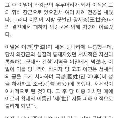
그 후 이밀이 와강군의 우두머리가 되자 이적은 그
의 휘하 장군으로 있으면서 여러 차례 전공을 세웠
다. 그러나 이밀이 지방 군벌인 왕세충(王世充)과
의 결전에서 패하자 와강군은 와해 지경에 이르렀
다.
이밀은 이연(李淵)이 세운 당나라에 투항했는데,
당시 와강군의 실질적 통제자였던 서세적은 자신이
통솔하는 군대와 관할 지역을 이밀에게 넘겼다. 이
밀이 이를 당나라에 바치자 당 고조 이연은 서세적
의 공을 크게 치하하며 국성(國姓)인 이(李)씨 성
을 하사하고 조국공(曹國公)에 봉했다. 서세적이
이세적으로 된 것이다. 그 후 당 태종 이세민 때에
이르러 황제의 이름인 '세(世)' 자를 피해 이적으로
불리게 되었다.