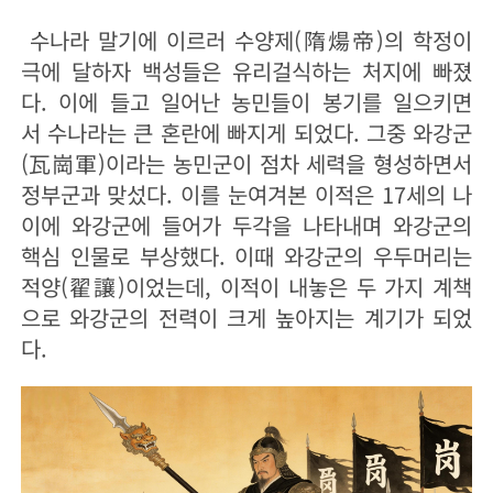
수나라 말기에 이르러 수양제(隋煬帝)의 학정이
극에 달하자 백성들은 유리걸식하는 처지에 빠졌
다. 이에 들고 일어난 농민들이 봉기를 일으키면
서 수나라는 큰 혼란에 빠지게 되었다. 그중 와강군
(瓦崗軍)이라는 농민군이 점차 세력을 형성하면서
정부군과 맞섰다. 이를 눈여겨본 이적은 17세의 나
이에 와강군에 들어가 두각을 나타내며 와강군의
핵심 인물로 부상했다. 이때 와강군의 우두머리는
적양(翟讓)이었는데, 이적이 내놓은 두 가지 계책
으로 와강군의 전력이 크게 높아지는 계기가 되었
다.