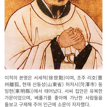
이적의 본명은 서세적(徐世勣)이며, 조주 리호(曺
州離狐, 현재 산둥성(山東省) 허저시(菏澤市) 둥
밍현(東明縣))에서 태어났다. 서씨 집안은 유복한
가문이었으며, 베풀기를 좋아해 가난한 사람들을
돌보고 구제해 주어 인근에 소문이 자자했다.