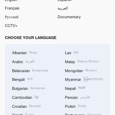
Français
العربية
Русский
Documentary
CCTV+
CHOOSE YOUR LANGUAGE
Shqip
ລາວ
Albanian
Lao
العربية
Bahasa Melayu
Arabic
Malay
Беларуская
Монгол
Belarusian
Mongolian
বাংলা
မြန်မာဘာသာ
Bengali
Myanmar
Български
नेपाली
Bulgarian
Nepali
ខ្មែរ
فارسی
Cambodian
Persian
Hrvatski
Polski
Croatian
Polish
Český
Português