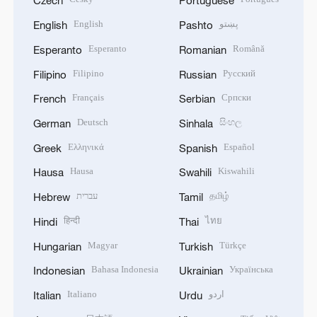
Czech
Portuguese
English
پښتو
English
Pashto
Esperanto
Română
Esperanto
Romanian
Filipino
Русский
Filipino
Russian
Français
Српски
French
Serbian
Deutsch
සිංහල
German
Sinhala
Ελληνικά
Español
Greek
Spanish
Hausa
Kiswahili
Hausa
Swahili
עברית
தமிழ்
Hebrew
Tamil
हिन्दी
ไทย
Hindi
Thai
Magyar
Türkçe
Hungarian
Turkish
Bahasa Indonesia
Українська
Indonesian
Ukrainian
Italiano
اردو
Italian
Urdu