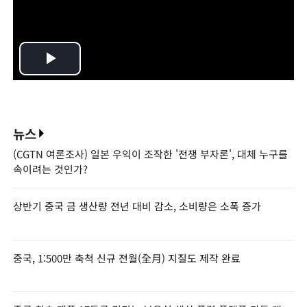
Play
Video
뉴스
(CGTN 여론조사) 일본 우익이 조작한 '전쟁 부자론', 대체 누구를
속이려는 것인가?
상반기 중국 금 생산량 전년 대비 감소, 소비량은 소폭 증가
중국, 1:500만 축척 신규 전월(全月) 지질도 제작 완료