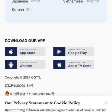
日本語
Tiếng Việt
Japanese
Vietnamese
한국어
Korean
DOWNLOAD OUR APP
Copyright © 2024 CGTN.
京ICP备20000184号
京公网安备 11010502050052号
Disinformation report hotline: 010-85061466
Our Privacy Statement & Cookie Policy
By continuing to browse our site you agree to our use of cookies, revised