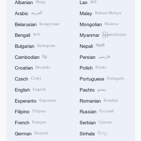
Shqip
ລາວ
Albanian
Lao
العربية
Bahasa Melayu
Arabic
Malay
Беларуская
Монгол
Belarusian
Mongolian
বাংলা
မြန်မာဘာသာ
Bengali
Myanmar
Български
नेपाली
Bulgarian
Nepali
ខ្មែរ
فارسی
Cambodian
Persian
Hrvatski
Polski
Croatian
Polish
Český
Português
Czech
Portuguese
English
پښتو
English
Pashto
Esperanto
Română
Esperanto
Romanian
Filipino
Русский
Filipino
Russian
Français
Српски
French
Serbian
Deutsch
සිංහල
German
Sinhala