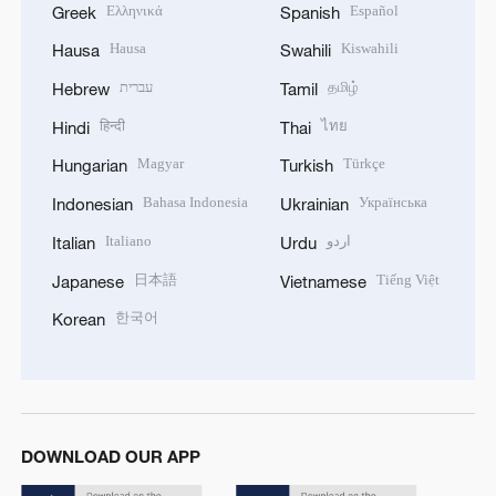
Ελληνικά
Español
Greek
Spanish
Hausa
Kiswahili
Hausa
Swahili
עברית
தமிழ்
Hebrew
Tamil
हिन्दी
ไทย
Hindi
Thai
Magyar
Türkçe
Hungarian
Turkish
Bahasa Indonesia
Українська
Indonesian
Ukrainian
Italiano
اردو
Italian
Urdu
日本語
Tiếng Việt
Japanese
Vietnamese
한국어
Korean
DOWNLOAD OUR APP