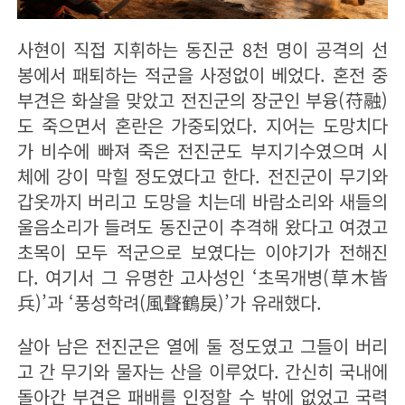
사현이 직접 지휘하는 동진군 8천 명이 공격의 선
봉에서 패퇴하는 적군을 사정없이 베었다. 혼전 중
부견은 화살을 맞았고 전진군의 장군인 부융(苻融)
도 죽으면서 혼란은 가중되었다. 지어는 도망치다
가 비수에 빠져 죽은 전진군도 부지기수였으며 시
체에 강이 막힐 정도였다고 한다. 전진군이 무기와
갑옷까지 버리고 도망을 치는데 바람소리와 새들의
울음소리가 들려도 동진군이 추격해 왔다고 여겼고
초목이 모두 적군으로 보였다는 이야기가 전해진
다. 여기서 그 유명한 고사성인 ‘초목개병(草木皆
兵)’과 ‘풍성학려(風聲鶴戾)’가 유래했다.
살아 남은 전진군은 열에 둘 정도였고 그들이 버리
고 간 무기와 물자는 산을 이루었다. 간신히 국내에
돌아간 부견은 패배를 인정할 수 밖에 없었고 국력