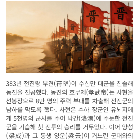
383년 전진왕 부견(苻堅)이 수십만 대군을 친솔해
동진을 진공했다. 동진의 효무제(孝武帝)는 사현을
선봉장으로 8만 명의 주력 부대를 차출해 전진군의
남하를 막도록 했다. 사현은 수하 장군인 유뇌지에
게 5천명의 군사를 주어 낙간(洛澗)에 주둔한 전진
군을 기습해 첫 전투의 승리를 거두었다. 이어 양성
(梁成)과 그 동생 양운(梁云)이 거느린 군대와의