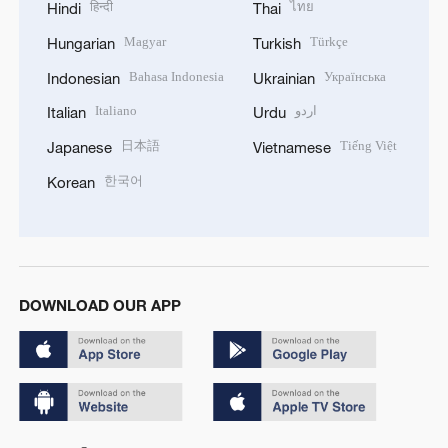
हिन्दी
ไทย
Hindi
Thai
Magyar
Türkçe
Hungarian
Turkish
Bahasa Indonesia
Українська
Indonesian
Ukrainian
Italiano
اردو
Italian
Urdu
日本語
Tiếng Việt
Japanese
Vietnamese
한국어
Korean
DOWNLOAD OUR APP