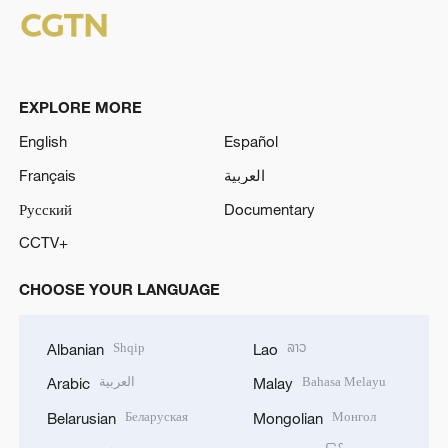
EXPLORE MORE
English
Español
Français
العربية
Русский
Documentary
CCTV+
CHOOSE YOUR LANGUAGE
Shqip
ລາວ
Albanian
Lao
العربية
Bahasa Melayu
Arabic
Malay
Беларуская
Монгол
Belarusian
Mongolian