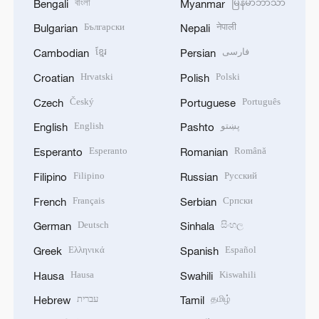
বাংলা
မြန်မာဘာသာ
Bengali
Myanmar
Български
नेपाली
Bulgarian
Nepali
ខ្មែរ
فارسی
Cambodian
Persian
Hrvatski
Polski
Croatian
Polish
Český
Português
Czech
Portuguese
English
پښتو
English
Pashto
Esperanto
Română
Esperanto
Romanian
Filipino
Русский
Filipino
Russian
Français
Српски
French
Serbian
Deutsch
සිංහල
German
Sinhala
Ελληνικά
Español
Greek
Spanish
Hausa
Kiswahili
Hausa
Swahili
עברית
தமிழ்
Hebrew
Tamil