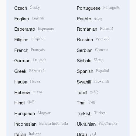
Český
Português
Czech
Portuguese
English
پښتو
English
Pashto
Esperanto
Română
Esperanto
Romanian
Filipino
Русский
Filipino
Russian
Français
Српски
French
Serbian
Deutsch
සිංහල
German
Sinhala
Ελληνικά
Español
Greek
Spanish
Hausa
Kiswahili
Hausa
Swahili
עברית
தமிழ்
Hebrew
Tamil
हिन्दी
ไทย
Hindi
Thai
Magyar
Türkçe
Hungarian
Turkish
Bahasa Indonesia
Українська
Indonesian
Ukrainian
Italiano
اردو
Italian
Urdu