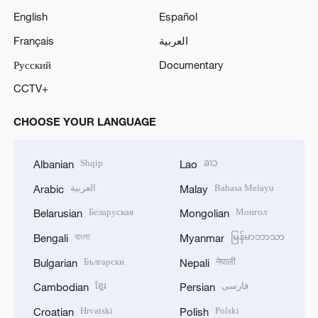
English
Español
Français
العربية
Русский
Documentary
CCTV+
CHOOSE YOUR LANGUAGE
Shqip
ລາວ
Albanian
Lao
العربية
Bahasa Melayu
Arabic
Malay
Беларуская
Монгол
Belarusian
Mongolian
বাংলা
မြန်မာဘာသာ
Bengali
Myanmar
Български
नेपाली
Bulgarian
Nepali
ខ្មែរ
فارسی
Cambodian
Persian
Hrvatski
Polski
Croatian
Polish