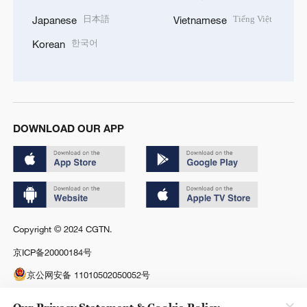
日本語
Tiếng Việt
Japanese
Vietnamese
한국어
Korean
DOWNLOAD OUR APP
Copyright © 2024 CGTN.
京ICP备20000184号
京公网安备 11010502050052号
Disinformation report hotline: 010-85061466
Our Privacy Statement & Cookie Policy