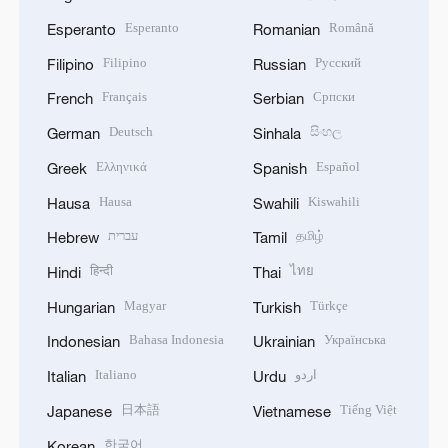
Esperanto
Română
Esperanto
Romanian
Filipino
Русский
Filipino
Russian
Français
Српски
French
Serbian
Deutsch
සිංහල
German
Sinhala
Ελληνικά
Español
Greek
Spanish
Hausa
Kiswahili
Hausa
Swahili
עברית
தமிழ்
Hebrew
Tamil
हिन्दी
ไทย
Hindi
Thai
Magyar
Türkçe
Hungarian
Turkish
Bahasa Indonesia
Українська
Indonesian
Ukrainian
Italiano
اردو
Italian
Urdu
日本語
Tiếng Việt
Japanese
Vietnamese
한국어
Korean