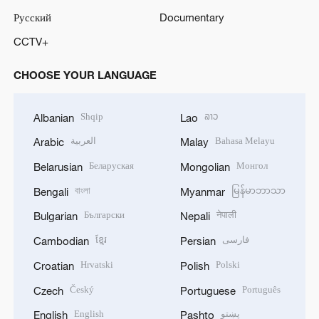
Русский
Documentary
CCTV+
CHOOSE YOUR LANGUAGE
Shqip
ລາວ
Albanian
Lao
العربية
Bahasa Melayu
Arabic
Malay
Беларуская
Монгол
Belarusian
Mongolian
বাংলা
မြန်မာဘာသာ
Bengali
Myanmar
Български
नेपाली
Bulgarian
Nepali
ខ្មែរ
فارسی
Cambodian
Persian
Hrvatski
Polski
Croatian
Polish
Český
Português
Czech
Portuguese
English
پښتو
English
Pashto