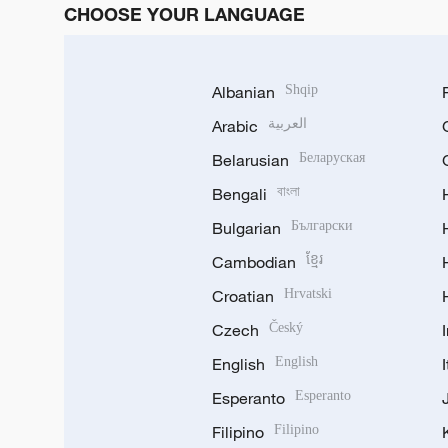
CHOOSE YOUR LANGUAGE
Albanian
Shqip
Arabic
العربية
Belarusian
Беларуская
Bengali
বাংলা
Bulgarian
Български
Cambodian
ខ្មែរ
Croatian
Hrvatski
Czech
Český
English
English
Esperanto
Esperanto
Filipino
Filipino