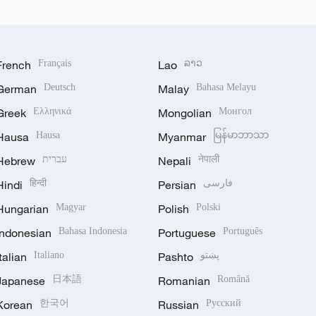
French
Français
Lao
ລາວ
German
Deutsch
Malay
Bahasa Melayu
Greek
Ελληνικά
Mongolian
Монгол
Hausa
Hausa
Myanmar
မြန်မာဘာသာ
Hebrew
עברית
Nepali
नेपाली
Hindi
हिन्दी
Persian
فارسی
Hungarian
Magyar
Polish
Polski
Indonesian
Bahasa Indonesia
Portuguese
Português
Italian
Italiano
Pashto
پښتو
Japanese
日本語
Romanian
Română
Korean
한국어
Russian
Русский