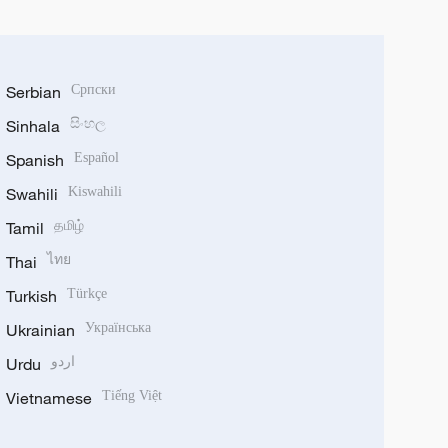
Serbian
Српски
Sinhala
සිංහල
Spanish
Español
Swahili
Kiswahili
Tamil
தமிழ்
Thai
ไทย
Turkish
Türkçe
Ukrainian
Українська
Urdu
اردو
Vietnamese
Tiếng Việt