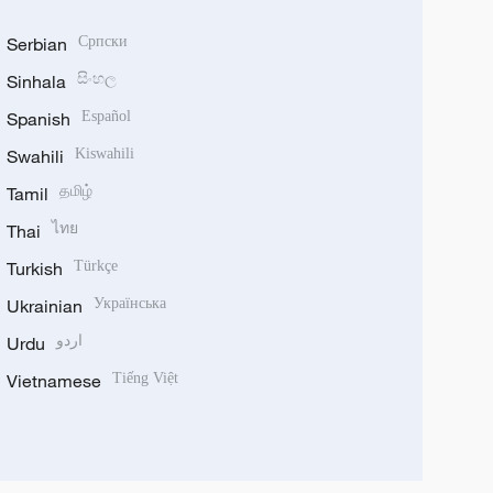
Serbian
Српски
Sinhala
සිංහල
Spanish
Español
Swahili
Kiswahili
Tamil
தமிழ்
Thai
ไทย
Turkish
Türkçe
Ukrainian
Українська
Urdu
اردو
Vietnamese
Tiếng Việt