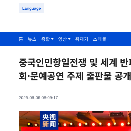
Language
홈
뉴스
종합
영상
취재기
스페셜
중국인민항일전쟁 및 세계 반
회·문예공연 주제 출판물 공개
2025-09-09 08:09:17