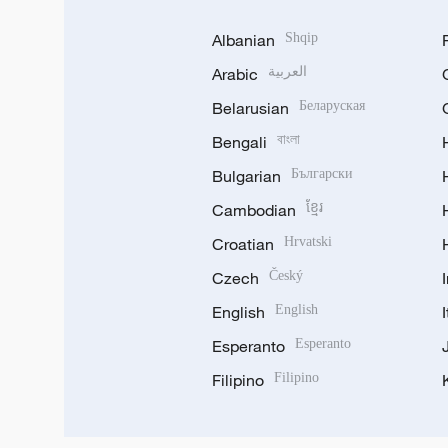
Albanian
Shqip
Arabic
العربية
Belarusian
Беларуская
Bengali
বাংলা
Bulgarian
Български
Cambodian
ខ្មែរ
Croatian
Hrvatski
Czech
Český
English
English
Esperanto
Esperanto
Filipino
Filipino