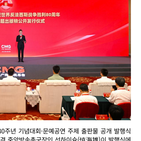
80주년 기념대회·문예공연 주제 출판물 공개 발행식
장 겸 중앙방송총국장인 선하이슝(慎海雄)이 발행식에