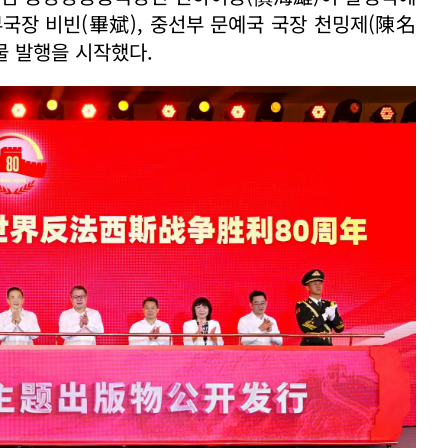
국장 비빈(畢斌), 중선부 문예국 국장 천밍제(陳名
물 발행을 시작했다.