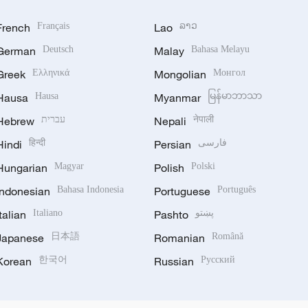
French
Français
Lao
ລາວ
German
Deutsch
Malay
Bahasa Melayu
Greek
Ελληνικά
Mongolian
Монгол
Hausa
Hausa
Myanmar
မြန်မာဘာသာ
Hebrew
עברית
Nepali
नेपाली
Hindi
हिन्दी
Persian
فارسی
Hungarian
Magyar
Polish
Polski
Indonesian
Bahasa Indonesia
Portuguese
Português
Italian
Italiano
Pashto
پښتو
Japanese
日本語
Romanian
Română
Korean
한국어
Russian
Русский