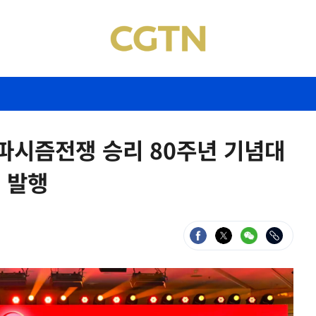
파시즘전쟁 승리 80주년 기념대
 발행