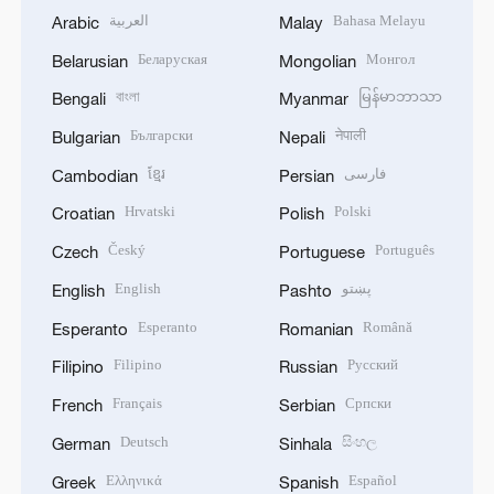
العربية
Bahasa Melayu
Arabic
Malay
Беларуская
Монгол
Belarusian
Mongolian
বাংলা
မြန်မာဘာသာ
Bengali
Myanmar
Български
नेपाली
Bulgarian
Nepali
ខ្មែរ
فارسی
Cambodian
Persian
Hrvatski
Polski
Croatian
Polish
Český
Português
Czech
Portuguese
English
پښتو
English
Pashto
Esperanto
Română
Esperanto
Romanian
Filipino
Русский
Filipino
Russian
Français
Српски
French
Serbian
Deutsch
සිංහල
German
Sinhala
Ελληνικά
Español
Greek
Spanish