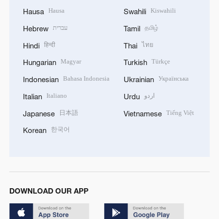
Hausa
Kiswahili
Hausa
Swahili
עברית
தமிழ்
Hebrew
Tamil
हिन्दी
ไทย
Hindi
Thai
Magyar
Türkçe
Hungarian
Turkish
Bahasa Indonesia
Українська
Indonesian
Ukrainian
Italiano
اردو
Italian
Urdu
日本語
Tiếng Việt
Japanese
Vietnamese
한국어
Korean
DOWNLOAD OUR APP