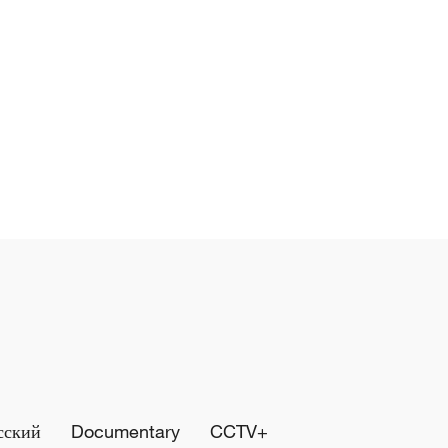
сский
Documentary
CCTV+