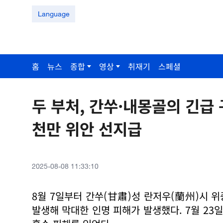
Language
홈
뉴스
종합
영상
취재기
스페셜
두 부처, 간쑤·내몽골의 긴급 
천만 위안 선지급
2025-08-08 11:33:10
8월 7일부터 간쑤(甘肅)성 란저우(蘭州)시 
발생해 막대한 인명 피해가 발생했다. 7월 2