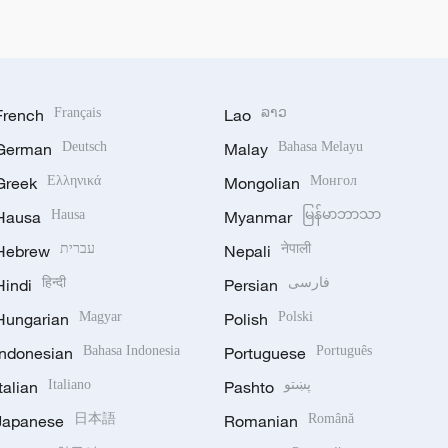
French
Français
Lao
ລາວ
German
Deutsch
Malay
Bahasa Melayu
Greek
Ελληνικά
Mongolian
Монгол
Hausa
Hausa
Myanmar
မြန်မာဘာသာ
Hebrew
עברית
Nepali
नेपाली
Hindi
हिन्दी
Persian
فارسی
Hungarian
Magyar
Polish
Polski
Indonesian
Bahasa Indonesia
Portuguese
Português
Italian
Italiano
Pashto
پښتو
Japanese
日本語
Romanian
Română