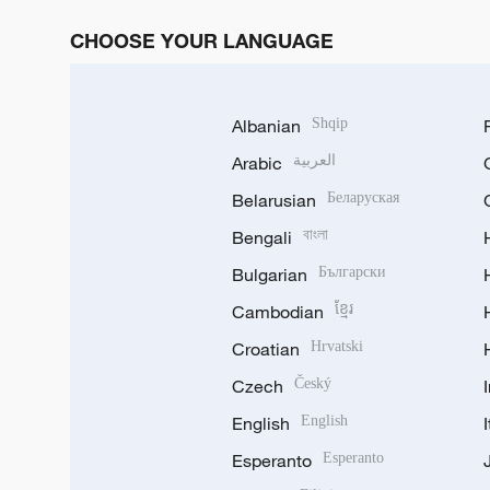
CHOOSE YOUR LANGUAGE
Albanian
Shqip
Arabic
العربية
Belarusian
Беларуская
Bengali
বাংলা
Bulgarian
Български
Cambodian
ខ្មែរ
Croatian
Hrvatski
Czech
Český
English
English
Esperanto
Esperanto