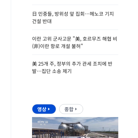
日 민중들, 방위성 앞 집회…헤노코 기지
건설 반대
이란 고위 군사고문 "美, 호르무즈 해협 비
(非)이란 항로 개설 불허"
美 25개 주, 정부의 추가 관세 조치에 반
발…집단 소송 제기
영상
종합