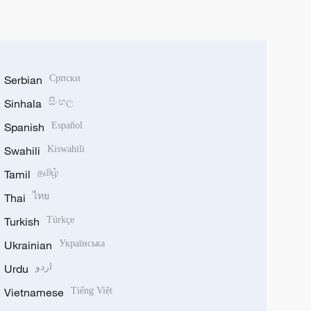
Serbian
Српски
Sinhala
සිංහල
Spanish
Español
Swahili
Kiswahili
Tamil
தமிழ்
Thai
ไทย
Turkish
Türkçe
Ukrainian
Українська
Urdu
اردو
Vietnamese
Tiếng Việt