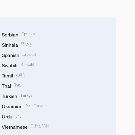
Serbian
Српски
Sinhala
සිංහල
Spanish
Español
Swahili
Kiswahili
Tamil
தமிழ்
Thai
ไทย
Turkish
Türkçe
Ukrainian
Українська
Urdu
اردو
Vietnamese
Tiếng Việt