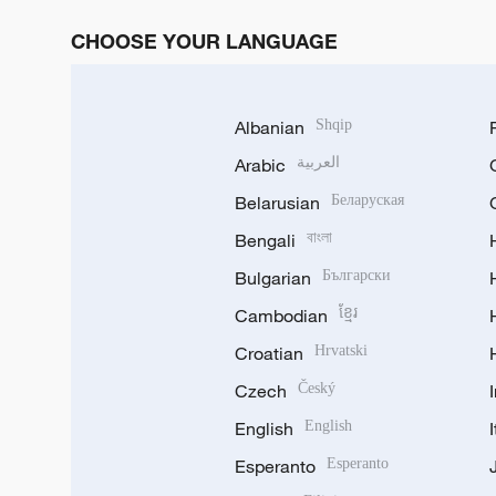
CHOOSE YOUR LANGUAGE
Albanian
Shqip
Arabic
العربية
Belarusian
Беларуская
Bengali
বাংলা
Bulgarian
Български
Cambodian
ខ្មែរ
Croatian
Hrvatski
Czech
Český
English
English
Esperanto
Esperanto