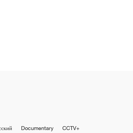
сский
Documentary
CCTV+