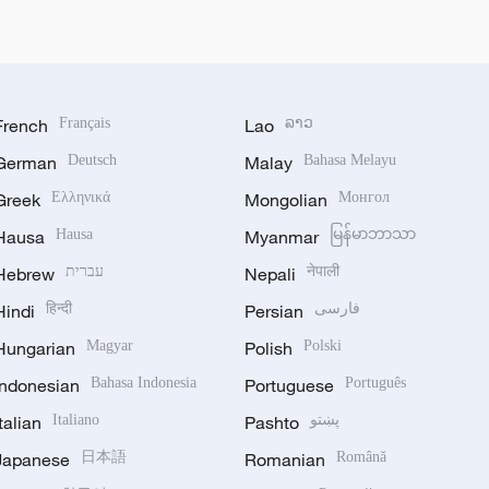
French
Français
Lao
ລາວ
German
Deutsch
Malay
Bahasa Melayu
Greek
Ελληνικά
Mongolian
Монгол
Hausa
Hausa
Myanmar
မြန်မာဘာသာ
Hebrew
עברית
Nepali
नेपाली
Hindi
हिन्दी
Persian
فارسی
Hungarian
Magyar
Polish
Polski
Indonesian
Bahasa Indonesia
Portuguese
Português
Italian
Italiano
Pashto
پښتو
Japanese
日本語
Romanian
Română