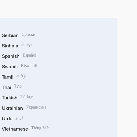
Serbian
Српски
Sinhala
සිංහල
Spanish
Español
Swahili
Kiswahili
Tamil
தமிழ்
Thai
ไทย
Turkish
Türkçe
Ukrainian
Українська
Urdu
اردو
Vietnamese
Tiếng Việt