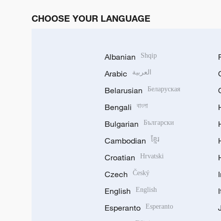
CHOOSE YOUR LANGUAGE
Albanian
Shqip
Arabic
العربية
Belarusian
Беларуская
Bengali
বাংলা
Bulgarian
Български
Cambodian
ខ្មែរ
Croatian
Hrvatski
Czech
Český
English
English
Esperanto
Esperanto