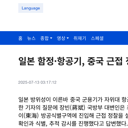
Language
홈
뉴스
종합
영상
취재기
스페셜
일본 함정·항공기, 중국 근접
2025-07-13 03:17:12
일본 방위성이 이른바 중국 군용기가 자위대 항
한 기자의 질문에 장빈(蔣斌) 국방부 대변인은
이(東海) 방공식별구역에 진입해 근접 정찰을 
확인과 식별, 추적 감시를 진행했다고 답변했다