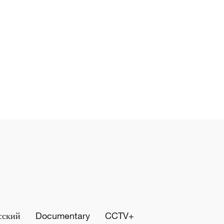
сский
Documentary
CCTV+