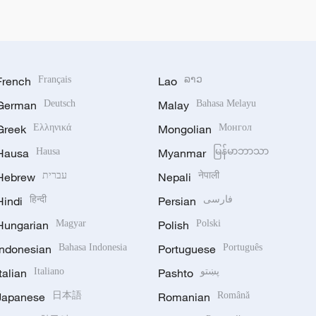
French
Français
Lao
ລາວ
German
Deutsch
Malay
Bahasa Melayu
Greek
Ελληνικά
Mongolian
Монгол
Hausa
Hausa
Myanmar
မြန်မာဘာသာ
Hebrew
עברית
Nepali
नेपाली
Hindi
हिन्दी
Persian
فارسی
Hungarian
Magyar
Polish
Polski
Indonesian
Bahasa Indonesia
Portuguese
Português
Italian
Italiano
Pashto
پښتو
Japanese
日本語
Romanian
Română