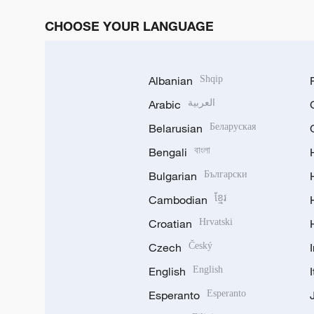
CHOOSE YOUR LANGUAGE
Albanian
Shqip
Arabic
العربية
Belarusian
Беларуская
Bengali
বাংলা
Bulgarian
Български
Cambodian
ខ្មែរ
Croatian
Hrvatski
Czech
Český
English
English
Esperanto
Esperanto