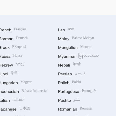
French
Français
Lao
ລາວ
German
Deutsch
Malay
Bahasa Melayu
Greek
Ελληνικά
Mongolian
Монгол
Hausa
Hausa
Myanmar
မြန်မာဘာသာ
Hebrew
עברית
Nepali
नेपाली
Hindi
हिन्दी
Persian
فارسی
Hungarian
Magyar
Polish
Polski
Indonesian
Bahasa Indonesia
Portuguese
Português
Italian
Italiano
Pashto
پښتو
Japanese
日本語
Romanian
Română