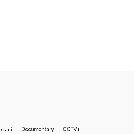
сский
Documentary
CCTV+