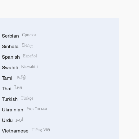
Serbian
Српски
Sinhala
සිංහල
Spanish
Español
Swahili
Kiswahili
Tamil
தமிழ்
Thai
ไทย
Turkish
Türkçe
Ukrainian
Українська
Urdu
اردو
Vietnamese
Tiếng Việt