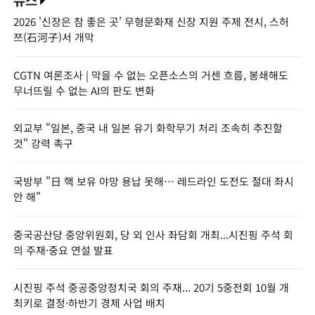
2026 '신장은 참 좋은 곳' 무형문화재 신장 지원 주제 전시, 스허
쯔(石河子)서 개막
CGTN 여론조사 | 막을 수 없는 오픈소스의 거센 흐름, 봉쇄해도
무너뜨릴 수 없는 AI의 판도 변화
외교부 "일본, 중국 내 일본 유기 화학무기 처리 조속히 추진할
것" 강력 촉구
국방부 "日 핵 보유 야망 용납 못해… 레드라인 도전도 절대 좌시
안 해"
중국공산당 중앙위원회, 당 외 인사 좌담회 개최...시진핑 주석 회
의 주재·중요 연설 발표
시진핑 주석 중공중앙정치국 회의 주재... 20기 5중전회 10월 개
최키로 결정·하반기 경제 사업 배치