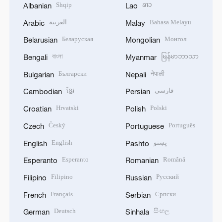
Shqip
ລາວ
Albanian
Lao
العربية
Bahasa Melayu
Arabic
Malay
Беларуская
Монгол
Belarusian
Mongolian
বাংলা
မြန်မာဘာသာ
Bengali
Myanmar
Български
नेपाली
Bulgarian
Nepali
ខ្មែរ
فارسی
Cambodian
Persian
Hrvatski
Polski
Croatian
Polish
Český
Português
Czech
Portuguese
English
پښتو
English
Pashto
Esperanto
Română
Esperanto
Romanian
Filipino
Русский
Filipino
Russian
Français
Српски
French
Serbian
Deutsch
සිංහල
German
Sinhala