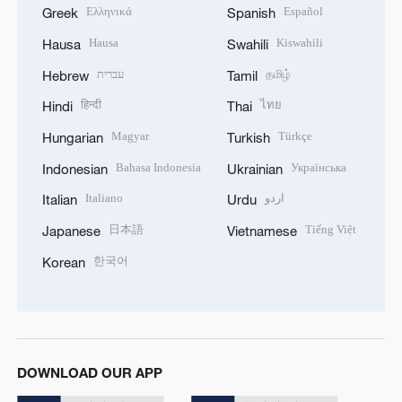
Ελληνικά
Español
Greek
Spanish
Hausa
Kiswahili
Hausa
Swahili
עברית
தமிழ்
Hebrew
Tamil
हिन्दी
ไทย
Hindi
Thai
Magyar
Türkçe
Hungarian
Turkish
Bahasa Indonesia
Українська
Indonesian
Ukrainian
Italiano
اردو
Italian
Urdu
日本語
Tiếng Việt
Japanese
Vietnamese
한국어
Korean
DOWNLOAD OUR APP