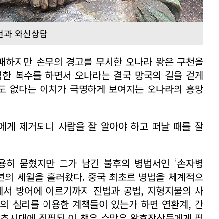
천과 와신상담
패하지만 손무의 경고를 무시한 오나라 왕은 구천을
벽한 복수를 하면서 오나라는 결국 망국의 길을 걷게
자도 없다는 이치가 극명하게 보여지는 오나라의 흥망
에게 제거되니 사람을 잘 알아야 하고 떠날 때를 잘
용히 묻혔지만 그가 남긴 불후의 병법서인 ‘손자병
0년의 세월을 흘러왔다. 중국 최초로 병법을 체계적으
에서 방어에 이르기까지 진법과 공법, 지형지물의 사
의 심리를 이용한 계책들이 있는가 하면 연환계, 간
춘추시대에 집필된 이 책은 수많은 왕후장상들에게 필