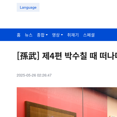
Language
홈
뉴스
종합
영상
취재기
스페셜
[孫武] 제4편 박수칠 때 떠나
2025-05-26 02:26:47