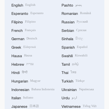
English
پښتو
English
Pashto
Esperanto
Română
Esperanto
Romanian
Filipino
Русский
Filipino
Russian
Français
Српски
French
Serbian
Deutsch
සිංහල
German
Sinhala
Ελληνικά
Español
Greek
Spanish
Hausa
Kiswahili
Hausa
Swahili
עברית
தமிழ்
Hebrew
Tamil
हिन्दी
ไทย
Hindi
Thai
Magyar
Türkçe
Hungarian
Turkish
Bahasa Indonesia
Українська
Indonesian
Ukrainian
Italiano
اردو
Italian
Urdu
日本語
Tiếng Việt
Japanese
Vietnamese