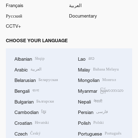
Français
العربية
Русский
Documentary
CCTV+
CHOOSE YOUR LANGUAGE
Shqip
ລາວ
Albanian
Lao
العربية
Bahasa Melayu
Arabic
Malay
Беларуская
Монгол
Belarusian
Mongolian
বাংলা
မြန်မာဘာသာ
Bengali
Myanmar
Български
नेपाली
Bulgarian
Nepali
ខ្មែរ
فارسی
Cambodian
Persian
Hrvatski
Polski
Croatian
Polish
Český
Português
Czech
Portuguese