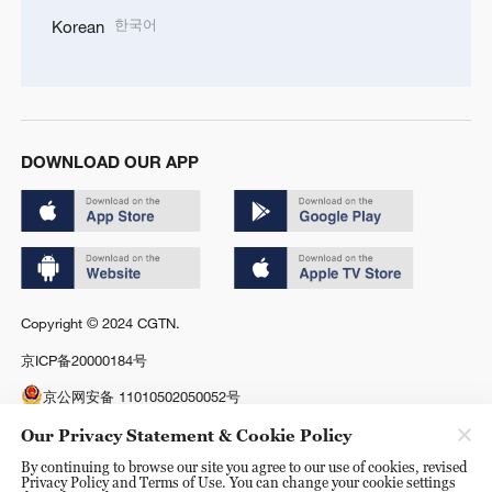
한국어
Korean
DOWNLOAD OUR APP
Copyright © 2024 CGTN.
京ICP备20000184号
京公网安备 11010502050052号
Disinformation report hotline: 010-85061466
Our Privacy Statement & Cookie Policy
By continuing to browse our site you agree to our use of cookies, revised
Privacy Policy and Terms of Use. You can change your cookie settings