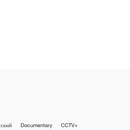
сский
Documentary
CCTV+