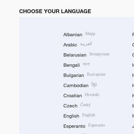
CHOOSE YOUR LANGUAGE
Albanian
Shqip
Arabic
العربية
Belarusian
Беларуская
Bengali
বাংলা
Bulgarian
Български
Cambodian
ខ្មែរ
Croatian
Hrvatski
Czech
Český
English
English
Esperanto
Esperanto