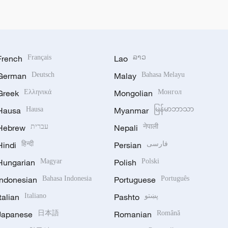
French
Français
Lao
ລາວ
German
Deutsch
Malay
Bahasa Melayu
Greek
Ελληνικά
Mongolian
Монгол
Hausa
Hausa
Myanmar
မြန်မာဘာသာ
Hebrew
עברית
Nepali
नेपाली
Hindi
हिन्दी
Persian
فارسی
Hungarian
Magyar
Polish
Polski
Indonesian
Bahasa Indonesia
Portuguese
Português
Italian
Italiano
Pashto
پښتو
Japanese
日本語
Romanian
Română