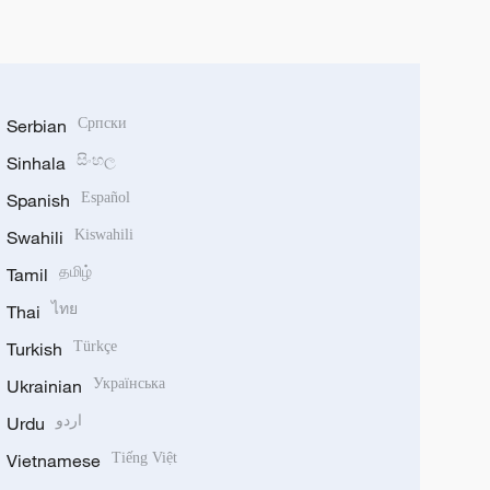
Serbian
Српски
Sinhala
සිංහල
Spanish
Español
Swahili
Kiswahili
Tamil
தமிழ்
Thai
ไทย
Turkish
Türkçe
Ukrainian
Українська
Urdu
اردو
Vietnamese
Tiếng Việt