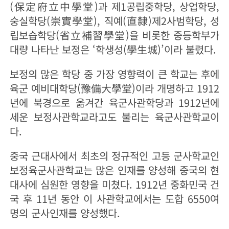
(保定府立中學堂)과 제1공립중학당, 상업학당,
숭실학당(崇實學堂), 직예(直隸)제2사범학당, 성
립보습학당(省立補習學堂)을 비롯한 중등학부가
대량 나타난 보정은 ‘학생성(學生城)’이라 불렸다.
보정의 많은 학당 중 가장 영향력이 큰 학교는 후에
육군 예비대학당(豫備大學堂)이라 개명하고 1912
년에 북경으로 옮겨간 육군사관학당과 1912년에
세운 보정사관학교라고도 불리는 육군사관학교이
다.
중국 근대사에서 최초의 정규적인 고등 군사학교인
보정육군사관학교는 많은 인재를 양성해 중국의 현
대사에 심원한 영향을 미쳤다. 1912년 중화민국 건
국 후 11년 동안 이 사관학교에서는 도합 6550여
명의 군사인재를 양성했다.