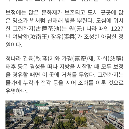
보정에는 많은 문화재가 보존되고 도시 곳곳에 많
은 명소가 별처럼 산재해 빛을 뿌린다. 도심에 위치
한 고련화지(古蓮花池)는 원(元) 나라 때인 1227
년 여남왕(汝南王) 장유(張柔)가 조성한 아담한 정
원이다.
청나라 건륭(乾隆)제와 가경(嘉慶)제, 자희(慈禧)
태후 등은 경성을 떠나 지방을 시찰할 때 모두 보정
을 경유할 때면 이 곳에 거처를 두었다. 고련화지는
물가에 누각과 전각 등을 지어 조화를 이룬 것으로
유명하다.