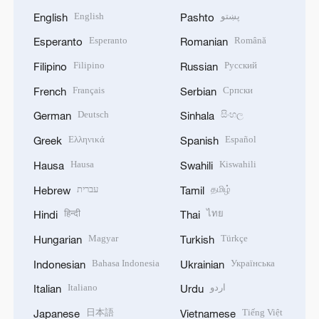
English
پښتو
English
Pashto
Esperanto
Română
Esperanto
Romanian
Filipino
Русский
Filipino
Russian
Français
Српски
French
Serbian
Deutsch
සිංහල
German
Sinhala
Ελληνικά
Español
Greek
Spanish
Hausa
Kiswahili
Hausa
Swahili
עברית
தமிழ்
Hebrew
Tamil
हिन्दी
ไทย
Hindi
Thai
Magyar
Türkçe
Hungarian
Turkish
Bahasa Indonesia
Українська
Indonesian
Ukrainian
Italiano
اردو
Italian
Urdu
日本語
Tiếng Việt
Japanese
Vietnamese