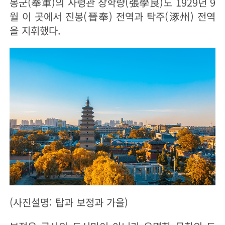
봉군(奉軍)의 사령관 장학량(張學良)도 1929년 9
월 이 곳에서 진봉(晉奉) 전역과 탁주(涿州) 전역
을 지휘했다.
(사진설명: 탑과 보정과 가을)