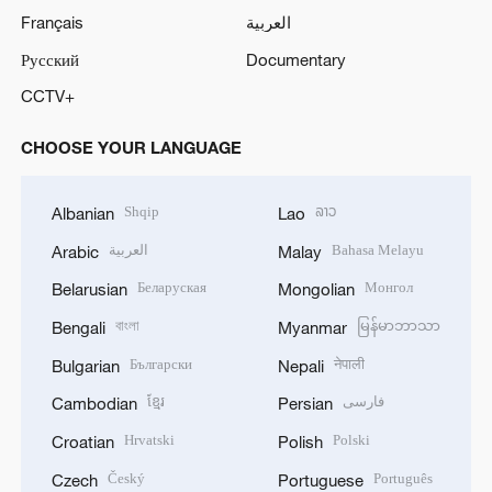
Français
العربية
Русский
Documentary
CCTV+
CHOOSE YOUR LANGUAGE
Shqip
ລາວ
Albanian
Lao
العربية
Bahasa Melayu
Arabic
Malay
Беларуская
Монгол
Belarusian
Mongolian
বাংলা
မြန်မာဘာသာ
Bengali
Myanmar
Български
नेपाली
Bulgarian
Nepali
ខ្មែរ
فارسی
Cambodian
Persian
Hrvatski
Polski
Croatian
Polish
Český
Português
Czech
Portuguese