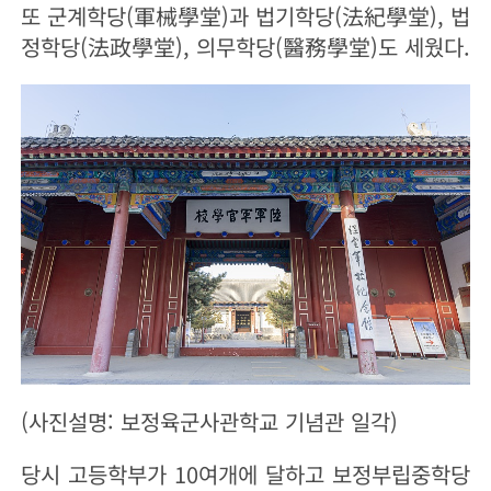
또 군계학당(軍械學堂)과 법기학당(法紀學堂), 법
정학당(法政學堂), 의무학당(醫務學堂)도 세웠다.
(사진설명: 보정육군사관학교 기념관 일각)
당시 고등학부가 10여개에 달하고 보정부립중학당