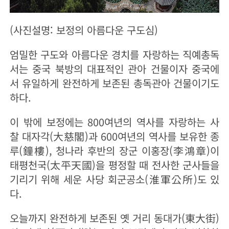
(사진설명: 보정의 아름다운 구도심)
엄밀한 구도와 아름다운 경치를 자랑하는 직예총독
서는 중국 북방의 대표적인 관아 건물이자 중국에
서 유일하게 완전하게 보존된 총독관아 건물이기도
하다.
이 밖에 보정에는 800여년의 역사를 자랑하는 사
찰 대자각(大慈閣)과 600여년의 역사를 보유한 종
루(鐘樓), 청나라 후반의 장군 이홍장(李鴻章)이
태평천국(太平天國)을 평정할 때 전사한 군사들을
기리기 위해 세운 사당 회군공소(淮軍公所)도 있
다.
오늘까지 완전하게 보존된 옛 거리 동대가(東大街)