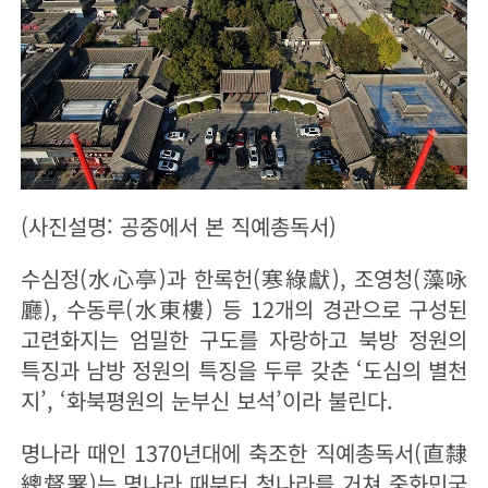
(사진설명: 공중에서 본 직예총독서)
수심정(水心亭)과 한록헌(寒綠獻), 조영청(藻咏
廳), 수동루(水東樓) 등 12개의 경관으로 구성된
고련화지는 엄밀한 구도를 자랑하고 북방 정원의
특징과 남방 정원의 특징을 두루 갖춘 ‘도심의 별천
지’, ‘화북평원의 눈부신 보석’이라 불린다.
명나라 때인 1370년대에 축조한 직예총독서(直隸
總督署)는 명나라 때부터 청나라를 거쳐 중화민국