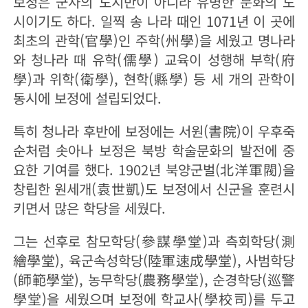
보정은 군사의 도시만이 아니라 유명한 문화의 도
시이기도 하다. 일찍 송 나라 때인 1071년 이 곳에
최초의 관학(官學)인 주학(州學)을 세웠고 명나라
와 청나라 때 유학(儒學) 교육이 성행해 부학(府
學)과 위학(衛學), 현학(縣學) 등 세 개의 관학이
동시에 보정에 설립되었다.
특히 청나라 후반에 보정에는 서원(書院)이 우후죽
순처럼 솟아나 보정은 북방 학술문화의 발전에 중
요한 기여를 했다. 1902년 북양군벌(北洋軍閥)을
창립한 원세개(袁世凱)도 보정에서 신군을 훈련시
키면서 많은 학당을 세웠다.
그는 선후로 참모학당(參謀學堂)과 측회학당(測
繪學堂), 육군속성학당(陸軍速成學堂), 사범학당
(師範學堂), 농무학당(農務學堂), 순경학당(巡警
學堂)을 세웠으며 보정에 학교사(學校司)를 두고