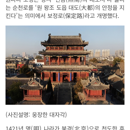
는 순천로를 ‘원 왕조 도읍 대도(大都)의 안정을 지
킨다’는 의미에서 보정로(保定路)라고 개명했다.
(사진설명: 웅장한 대자각)
1421년 명(明) 나라가 북경(北京)으로 천도한 후