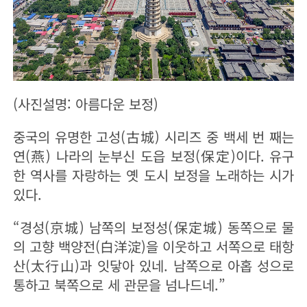
(사진설명: 아름다운 보정)
중국의 유명한 고성(古城) 시리즈 중 백세 번 째는
연(燕) 나라의 눈부신 도읍 보정(保定)이다. 유구
한 역사를 자랑하는 옛 도시 보정을 노래하는 시가
있다.
“경성(京城) 남쪽의 보정성(保定城) 동쪽으로 물
의 고향 백양전(白洋淀)을 이웃하고 서쪽으로 태항
산(太行山)과 잇닿아 있네. 남쪽으로 아홉 성으로
통하고 북쪽으로 세 관문을 넘나드네.”