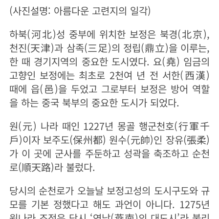
(사진설명: 아름다운 고련지의 일각)
하북(河北)성 중부에 위치한 보정은 북경(北京),
천진(天津)과 삼족(三足)의 정립(鼎立)을 이루는,
한 때 경기지역의 중요한 도시였다. 요(堯) 임금의
고향인 보정에는 최초로 2천여 년 전 서한(西漢)
때에 읍(邑)을 두었고 그로부터 보정은 방어 역할
을 하는 중국 북부의 중요한 도시가 되었다.
원(元) 나라 때인 1227년 몽골 행군천호(行軍千
戶)이자 보주도(保州都) 원수(元帥)인 장유(張柔)
가 이 곳에 군사를 주둔하고 성곽을 축조하고 순천
로(順天路)라 불렀다.
당시의 순천로가 오늘날 보정고성의 도시구도와 규
모를 기본 정했다고 해도 과언이 아니다. 1275년
원나라 조정은 당시 ‘연남(燕南)의 대도시’라 불리