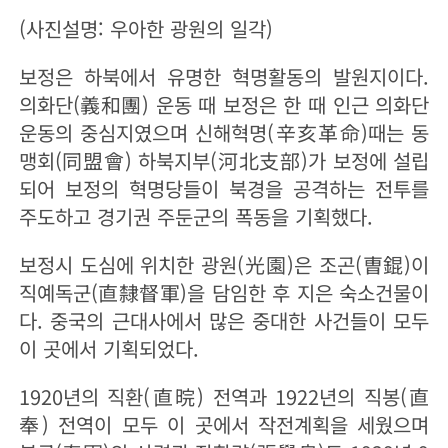
(사진설명: 우아한 광원의 일각)
보정은 하북에서 유명한 혁명활동의 발원지이다.
의화단(義和團) 운동 때 보정은 한 때 인근 의화단
운동의 중심지였으며 신해혁명(辛亥革命)때는 동
맹회(同盟會) 하북지부(河北支部)가 보정에 설립
되어 보정의 혁명당들이 북경을 공격하는 전투를
주도하고 경기권 주둔군의 폭동을 기획했다.
보정시 도심에 위치한 광원(光園)은 조곤(曺錕)이
직예독군(直隸督軍)을 담임한 후 지은 숙소건물이
다. 중국의 근대사에서 많은 중대한 사건들이 모두
이 곳에서 기획되었다.
1920년의 직환(直晥) 전역과 1922년의 직봉(直
奉) 전역이 모두 이 곳에서 작전계획을 세웠으며