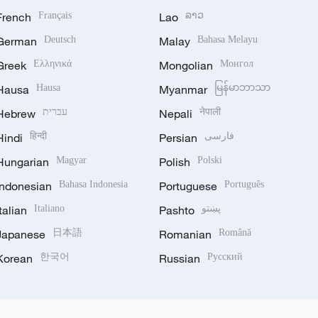
French
Français
Lao
ລາວ
German
Deutsch
Malay
Bahasa Melayu
Greek
Ελληνικά
Mongolian
Монгол
Hausa
Hausa
Myanmar
မြန်မာဘာသာ
Hebrew
עברית
Nepali
नेपाली
Hindi
हिन्दी
Persian
فارسی
Hungarian
Magyar
Polish
Polski
Indonesian
Bahasa Indonesia
Portuguese
Português
Italian
Italiano
Pashto
پښتو
Japanese
日本語
Romanian
Română
Korean
한국어
Russian
Русский