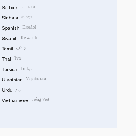
Serbian
Српски
Sinhala
සිංහල
Spanish
Español
Swahili
Kiswahili
Tamil
தமிழ்
Thai
ไทย
Turkish
Türkçe
Ukrainian
Українська
Urdu
اردو
Vietnamese
Tiếng Việt