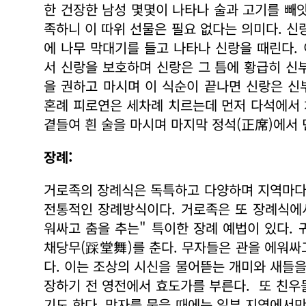
한 건장한 남성 몇몇이 나타나 술과 고기를 빼
족하니 이 따위 선물은 필요 없다는 의미다. 신
에 나무 막대기를 들고 나타나 신랑을 때린다.
서 신랑을 보호하며 신랑은 그 틈에 황급히 신부
을 권하고 마시며 이 식순이 끝나면 신랑은 신
혼례 피로연은 세차례 치르는데 먼저 다석에서 
곁들여 흰 술을 마시며 마지막 정석(正席)에서
장례:
거로족의 장례식은 독특하고 다양하며 지역마다 
전통적인 장례방식이다. 거로족은 또 장례식에
워싸고 춤을 추는" 특이한 장례 예법이 있다.
채당무(踩堂舞)를 춘다. 무자들은 관을 에워싸고
다. 이는 조상의 시신을 물어뜯는 개미와 새들을
장하기 전 영전에서 효도가를 부른다. 또 친우
기도 한다. 망자를 묻을 때에는 일부 지역에서만