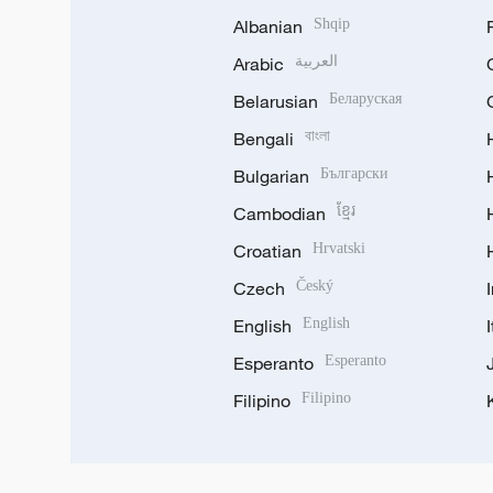
Albanian
Shqip
Arabic
العربية
Belarusian
Беларуская
Bengali
বাংলা
Bulgarian
Български
Cambodian
ខ្មែរ
Croatian
Hrvatski
Czech
Český
English
English
Esperanto
Esperanto
Filipino
Filipino