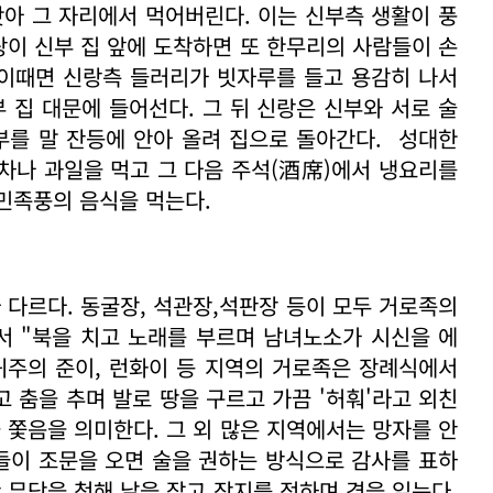
앗아 그 자리에서 먹어버린다. 이는 신부측 생활이 풍
랑이 신부 집 앞에 도착하면 또 한무리의 사람들이 손
 이때면 신랑측 들러리가 빗자루를 들고 용감히 나서
 집 대문에 들어선다. 그 뒤 신랑은 신부와 서로 술
부를 말 잔등에 안아 올려 집으로 돌아간다. 성대한
차나 과일을 먹고 그 다음 주석(酒席)에서 냉요리를
 민족풍의 음식을 먹는다.
다르다. 동굴장, 석관장,석판장 등이 모두 거로족의
서 "북을 치고 노래를 부르며 남녀노소가 시신을 에
 귀주의 준이, 런화이 등 지역의 거로족은 장례식에서
 춤을 추며 발로 땅을 구르고 가끔 '허훠'라고 외친
 쫓음을 의미한다. 그 외 많은 지역에서는 망자를 안
들이 조문을 오면 술을 권하는 방식으로 감사를 표하
 무당을 청해 날을 잡고 장지를 정하며 경을 읽는다.