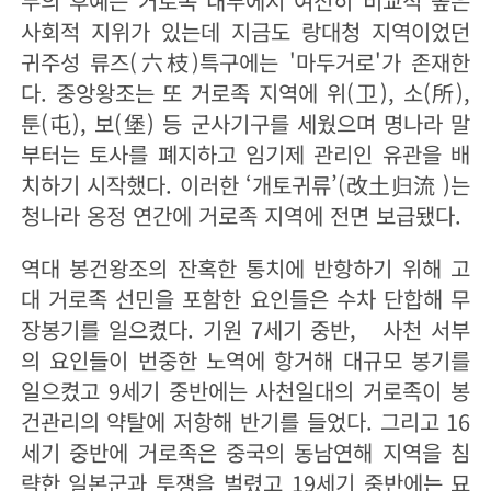
두의 후예는 거로족 내부에서 여전히 비교적 높은
사회적 지위가 있는데 지금도 랑대청 지역이었던
귀주성 류즈(六枝)특구에는 '마두거로'가 존재한
다. 중앙왕조는 또 거로족 지역에 위(卫), 소(所),
툰(屯), 보(堡) 등 군사기구를 세웠으며 명나라 말
부터는 토사를 폐지하고 임기제 관리인 유관을 배
치하기 시작했다. 이러한 ‘개토귀류’(改土归流 )는
청나라 옹정 연간에 거로족 지역에 전면 보급됐다.
역대 봉건왕조의 잔혹한 통치에 반항하기 위해 고
대 거로족 선민을 포함한 요인들은 수차 단합해 무
장봉기를 일으켰다. 기원 7세기 중반, 사천 서부
의 요인들이 번중한 노역에 항거해 대규모 봉기를
일으켰고 9세기 중반에는 사천일대의 거로족이 봉
건관리의 약탈에 저항해 반기를 들었다. 그리고 16
세기 중반에 거로족은 중국의 동남연해 지역을 침
략한 일본군과 투쟁을 벌렸고 19세기 중반에는 묘