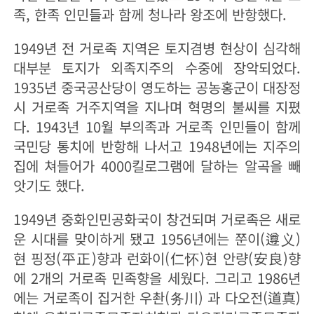
족, 한족 인민들과 함께 청나라 왕조에 반항했다.
1949년 전 거로족 지역은 토지겸병 현상이 심각해
대부분 토지가 외족지주의 수중에 장악되었다.
1935년 중국공산당이 영도하는 공농홍군이 대장정
시 거로족 거주지역을 지나며 혁명의 불씨를 지폈
다. 1943년 10월 부의족과 거로족 인민들이 함께
국민당 통치에 반항해 나서고 1948년에는 지주의
집에 쳐들어가 4000킬로그램에 달하는 알곡을 빼
앗기도 했다.
1949년 중화인민공화국이 창건되며 거로족은 새로
운 시대를 맞이하게 됐고 1956년에는 쭌이(遵义)
현 핑정(平正)향과 런화이(仁怀)현 안량(安良)향
에 2개의 거로족 민족향을 세웠다. 그리고 1986년
에는 거로족이 집거한 우촨(务川) 과 다오전(道真)