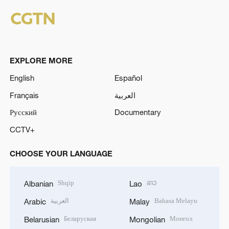
EXPLORE MORE
English
Español
Français
العربية
Русский
Documentary
CCTV+
CHOOSE YOUR LANGUAGE
Shqip
ລາວ
Albanian
Lao
العربية
Bahasa Melayu
Arabic
Malay
Беларуская
Монгол
Belarusian
Mongolian