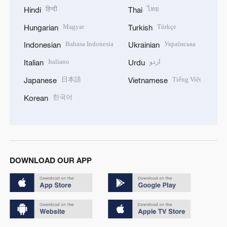
हिन्दी
ไทย
Hindi
Thai
Magyar
Türkçe
Hungarian
Turkish
Bahasa Indonesia
Українська
Indonesian
Ukrainian
Italiano
اردو
Italian
Urdu
日本語
Tiếng Việt
Japanese
Vietnamese
한국어
Korean
DOWNLOAD OUR APP