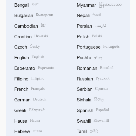
বাংলা
မြန်မာဘာသာ
Bengali
Myanmar
Български
नेपाली
Bulgarian
Nepali
ខ្មែរ
فارسی
Cambodian
Persian
Hrvatski
Polski
Croatian
Polish
Český
Português
Czech
Portuguese
English
پښتو
English
Pashto
Esperanto
Română
Esperanto
Romanian
Filipino
Русский
Filipino
Russian
Français
Српски
French
Serbian
Deutsch
සිංහල
German
Sinhala
Ελληνικά
Español
Greek
Spanish
Hausa
Kiswahili
Hausa
Swahili
עברית
தமிழ்
Hebrew
Tamil