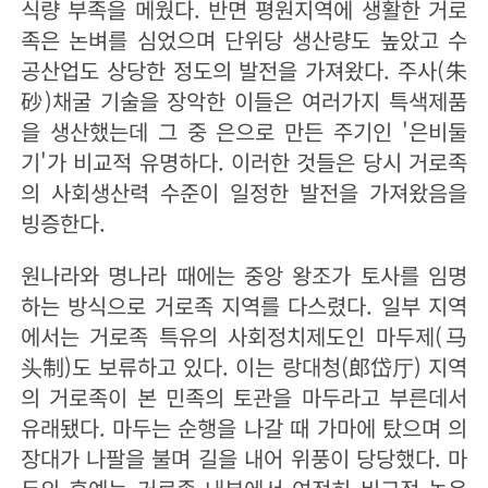
식량 부족을 메웠다. 반면 평원지역에 생활한 거로
족은 논벼를 심었으며 단위당 생산량도 높았고 수
공산업도 상당한 정도의 발전을 가져왔다. 주사(朱
砂)채굴 기술을 장악한 이들은 여러가지 특색제품
을 생산했는데 그 중 은으로 만든 주기인 '은비둘
기'가 비교적 유명하다. 이러한 것들은 당시 거로족
의 사회생산력 수준이 일정한 발전을 가져왔음을
빙증한다.
원나라와 명나라 때에는 중앙 왕조가 토사를 임명
하는 방식으로 거로족 지역를 다스렸다. 일부 지역
에서는 거로족 특유의 사회정치제도인 마두제(马
头制)도 보류하고 있다. 이는 랑대청(郎岱厅) 지역
의 거로족이 본 민족의 토관을 마두라고 부른데서
유래됐다. 마두는 순행을 나갈 때 가마에 탔으며 의
장대가 나팔을 불며 길을 내어 위풍이 당당했다. 마