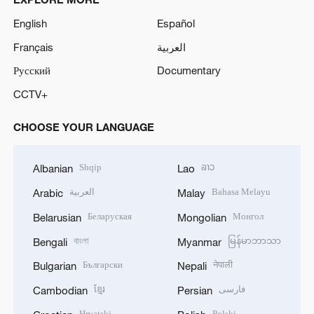
English
Español
Français
العربية
Русский
Documentary
CCTV+
CHOOSE YOUR LANGUAGE
Shqip
ລາວ
Albanian
Lao
العربية
Bahasa Melayu
Arabic
Malay
Беларуская
Монгол
Belarusian
Mongolian
বাংলা
မြန်မာဘာသာ
Bengali
Myanmar
Български
नेपाली
Bulgarian
Nepali
ខ្មែរ
فارسی
Cambodian
Persian
Hrvatski
Polski