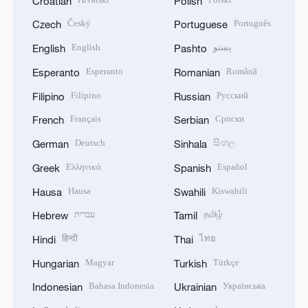
Croatian
Polish
Český
Português
Czech
Portuguese
English
پښتو
English
Pashto
Esperanto
Română
Esperanto
Romanian
Filipino
Русский
Filipino
Russian
Français
Српски
French
Serbian
Deutsch
සිංහල
German
Sinhala
Ελληνικά
Español
Greek
Spanish
Hausa
Kiswahili
Hausa
Swahili
עברית
தமிழ்
Hebrew
Tamil
हिन्दी
ไทย
Hindi
Thai
Magyar
Türkçe
Hungarian
Turkish
Bahasa Indonesia
Українська
Indonesian
Ukrainian