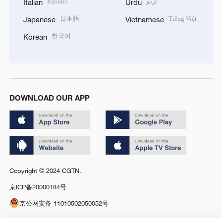
Italiano
اردو
Italian
Urdu
日本語
Tiếng Việt
Japanese
Vietnamese
한국어
Korean
DOWNLOAD OUR APP
Copyright © 2024 CGTN.
京ICP备20000184号
京公网安备 11010502050052号
Disinformation report hotline: 010-85061466