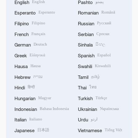
English
پښتو
English
Pashto
Esperanto
Română
Esperanto
Romanian
Filipino
Русский
Filipino
Russian
Français
Српски
French
Serbian
Deutsch
සිංහල
German
Sinhala
Ελληνικά
Español
Greek
Spanish
Hausa
Kiswahili
Hausa
Swahili
עברית
தமிழ்
Hebrew
Tamil
हिन्दी
ไทย
Hindi
Thai
Magyar
Türkçe
Hungarian
Turkish
Bahasa Indonesia
Українська
Indonesian
Ukrainian
Italiano
اردو
Italian
Urdu
日本語
Tiếng Việt
Japanese
Vietnamese