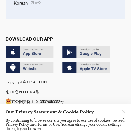
한국어
Korean
DOWNLOAD OUR APP
Copyright © 2024 CGTN.
京ICP备20000184号
京公网安备 11010502050052号
Disinformation report hotline: 010-85061466
Our Privacy Statement & Cookie Policy
By continuing to browse our site you agree to our use of cookies, revised
Privacy Policy and Terms of Use. You can change your cookie settings
through your browser.