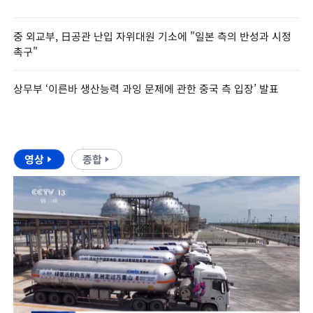
중 외교부, 日공관 난입 자위대원 기소에 "일본 측의 반성과 시정
촉구"
상무부 ‘이른바 생산능력 과잉 문제에 관한 중국 측 입장’ 발표
영상
종합