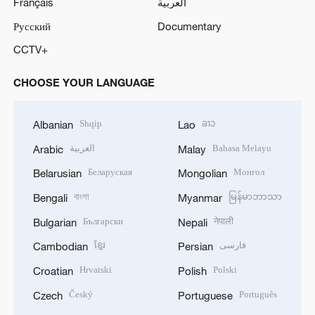
Français
العربية
Русский
Documentary
CCTV+
CHOOSE YOUR LANGUAGE
Shqip
ລາວ
Albanian
Lao
العربية
Bahasa Melayu
Arabic
Malay
Беларуская
Монгол
Belarusian
Mongolian
বাংলা
မြန်မာဘာသာ
Bengali
Myanmar
Български
नेपाली
Bulgarian
Nepali
ខ្មែរ
فارسی
Cambodian
Persian
Hrvatski
Polski
Croatian
Polish
Český
Português
Czech
Portuguese